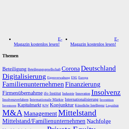
E-
E-
Magazin kostenlos lesen!
Magazin kostenlos lesen!
Themen
Deutschland
Corona
Beteiligung
Beteiligungsgesellschaft
Digitalisierung
Eigenverwaltung
ESG
Europa
Familienunternehmen
Finanzierung
Insolvenz
Firmenübernahme
ifo Institut
Innovation
Industrie
Internationalisierung
Internationale Märkte
Insolvenzverfahren
Investition
Konjunktur
Kapitalmarkt
Künstliche Intelligenz
Investoren
KfW
Liquidität
M&A
Mittelstand
Management
Mittelstand/Familienunternehmen
Nachfolge