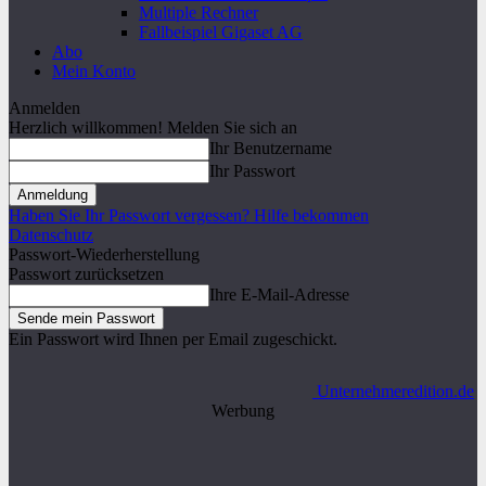
Multiple Rechner
Fallbeispiel Gigaset AG
Abo
Mein Konto
Anmelden
Herzlich willkommen! Melden Sie sich an
Ihr Benutzername
Ihr Passwort
Haben Sie Ihr Passwort vergessen? Hilfe bekommen
Datenschutz
Passwort-Wiederherstellung
Passwort zurücksetzen
Ihre E-Mail-Adresse
Ein Passwort wird Ihnen per Email zugeschickt.
Unternehmeredition.de
Werbung