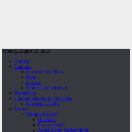
Montag, August 10, 2026
Kontakt
Über uns
Unternehmeredition
Team
Karriere
Schüler im Chefsessel
Mediadaten
Unternehmeredition Newsletter
Newsletter Archiv
Service
Multiple Monitor
Übersicht
Praxisbeispiele
Aktualisierter Basismultiple