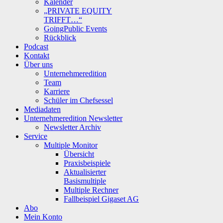
Kalender
„PRIVATE EQUITY
TRIFFT…“
GoingPublic Events
Rückblick
Podcast
Kontakt
Über uns
Unternehmeredition
Team
Karriere
Schüler im Chefsessel
Mediadaten
Unternehmeredition Newsletter
Newsletter Archiv
Service
Multiple Monitor
Übersicht
Praxisbeispiele
Aktualisierter
Basismultiple
Multiple Rechner
Fallbeispiel Gigaset AG
Abo
Mein Konto