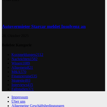
Autovermieter Starcar meldet Insolvenz an
28. Oktober 2025
Beliebte Kategorie
Kurzmeldungen
2112
Nachrichten
1582
Wissen
1089
Allgemein
821
M&A
570
Finanzierung
535
Strategie
493
Interviews
415
Fallstudien
371
Impressum
Über uns
Allgemeine Geschäftsbedingungen