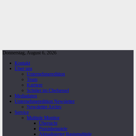
Donnerstag, August 6, 2026
Kontakt
Über uns
Unternehmeredition
Team
Karriere
Schüler im Chefsessel
Mediadaten
Unternehmeredition Newsletter
Newsletter Archiv
Service
Multiple Monitor
Übersicht
Praxisbeispiele
Aktualisierter Basismultiple