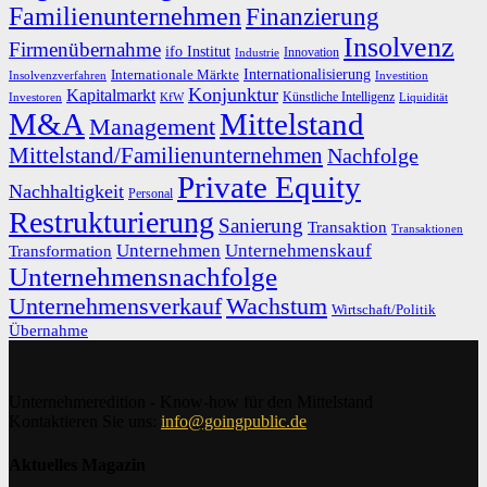
Familienunternehmen
Finanzierung
Insolvenz
Firmenübernahme
ifo Institut
Innovation
Industrie
Internationalisierung
Internationale Märkte
Insolvenzverfahren
Investition
Konjunktur
Kapitalmarkt
Künstliche Intelligenz
Investoren
KfW
Liquidität
M&A
Mittelstand
Management
Mittelstand/Familienunternehmen
Nachfolge
Private Equity
Nachhaltigkeit
Personal
Restrukturierung
Sanierung
Transaktion
Transaktionen
Unternehmen
Unternehmenskauf
Transformation
Unternehmensnachfolge
Unternehmensverkauf
Wachstum
Wirtschaft/Politik
Übernahme
Unternehmeredition - Know-how für den Mittelstand
Kontaktieren Sie uns:
info@goingpublic.de
Aktuelles Magazin