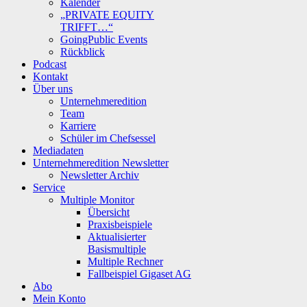
Kalender
„PRIVATE EQUITY
TRIFFT…“
GoingPublic Events
Rückblick
Podcast
Kontakt
Über uns
Unternehmeredition
Team
Karriere
Schüler im Chefsessel
Mediadaten
Unternehmeredition Newsletter
Newsletter Archiv
Service
Multiple Monitor
Übersicht
Praxisbeispiele
Aktualisierter
Basismultiple
Multiple Rechner
Fallbeispiel Gigaset AG
Abo
Mein Konto