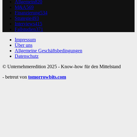
Allgemein
820
M&A
569
Finanzierung
534
Strategie
493
Interviews
415
Fallstudien
371
Impressum
Über uns
Allgemeine Geschäftsbedingungen
Datenschutz
© Unternehmeredition 2025 - Know-how für den Mittelstand
- betreut von
tomorrowbits.com