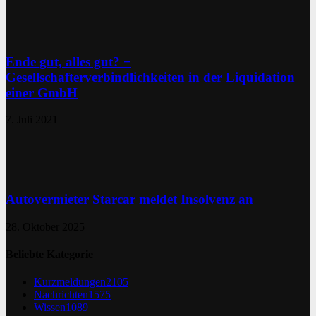
Ende gut, alles gut? −
Gesellschafterverbindlichkeiten in der Liquidation
einer GmbH
7. Juli 2021
Autovermieter Starcar meldet Insolvenz an
28. Oktober 2025
Beliebte Kategorie
Kurzmeldungen
2105
Nachrichten
1575
Wissen
1089