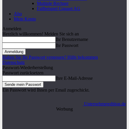
Multiple Rechner
Fallbeispiel Gigaset AG
Abo
Mein Konto
Anmelden
Herzlich willkommen! Melden Sie sich an
Ihr Benutzername
Ihr Passwort
Haben Sie Ihr Passwort vergessen? Hilfe bekommen
Datenschutz
Passwort-Wiederherstellung
Passwort zurücksetzen
Ihre E-Mail-Adresse
Ein Passwort wird Ihnen per Email zugeschickt.
Unternehmeredition.de
Werbung