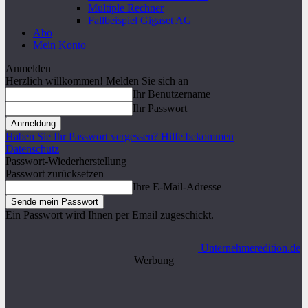
Multiple Rechner
Fallbeispiel Gigaset AG
Abo
Mein Konto
Anmelden
Herzlich willkommen! Melden Sie sich an
Ihr Benutzername
Ihr Passwort
Haben Sie Ihr Passwort vergessen? Hilfe bekommen
Datenschutz
Passwort-Wiederherstellung
Passwort zurücksetzen
Ihre E-Mail-Adresse
Ein Passwort wird Ihnen per Email zugeschickt.
Unternehmeredition.de
Werbung