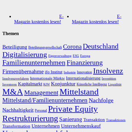
E-
E-
Magazin kostenlos lesen!
Magazin kostenlos lesen!
Themen
Deutschland
Corona
Beteiligung
Beteiligungsgesellschaft
Digitalisierung
Eigenverwaltung
ESG
Europa
Familienunternehmen
Finanzierung
Insolvenz
Firmenübernahme
ifo Institut
Innovation
Industrie
Internationalisierung
Internationale Märkte
Insolvenzverfahren
Investition
Konjunktur
Kapitalmarkt
Künstliche Intelligenz
Investoren
KfW
Liquidität
M&A
Mittelstand
Management
Mittelstand/Familienunternehmen
Nachfolge
Private Equity
Nachhaltigkeit
Personal
Restrukturierung
Sanierung
Transaktion
Transaktionen
Unternehmen
Unternehmenskauf
Transformation