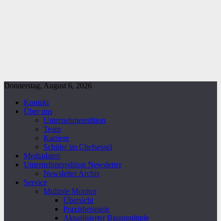
Donnerstag, August 6, 2026
Kontakt
Über uns
Unternehmeredition
Team
Karriere
Schüler im Chefsessel
Mediadaten
Unternehmeredition Newsletter
Newsletter Archiv
Service
Multiple Monitor
Übersicht
Praxisbeispiele
Aktualisierter Basismultiple