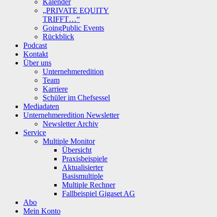
Kalender
„PRIVATE EQUITY
TRIFFT…“
GoingPublic Events
Rückblick
Podcast
Kontakt
Über uns
Unternehmeredition
Team
Karriere
Schüler im Chefsessel
Mediadaten
Unternehmeredition Newsletter
Newsletter Archiv
Service
Multiple Monitor
Übersicht
Praxisbeispiele
Aktualisierter
Basismultiple
Multiple Rechner
Fallbeispiel Gigaset AG
Abo
Mein Konto