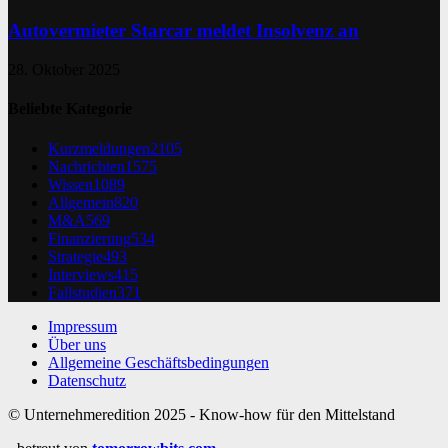
Autovermieter Starcar meldet Insolvenz an
28. Oktober 2025
Beliebte Kategorie
Kurzmeldungen
2105
Nachrichten
1575
Wissen
1089
Allgemein
820
M&A
569
Finanzierung
534
Strategie
493
Interviews
415
Fallstudien
371
Impressum
Über uns
Allgemeine Geschäftsbedingungen
Datenschutz
© Unternehmeredition 2025 - Know-how für den Mittelstand