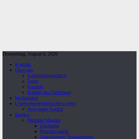
Donnerstag, August 6, 2026
Kontakt
Über uns
Unternehmeredition
Team
Karriere
Schüler im Chefsessel
Mediadaten
Unternehmeredition Newsletter
Newsletter Archiv
Service
Multiple Monitor
Übersicht
Praxisbeispiele
Aktualisierter Basismultiple