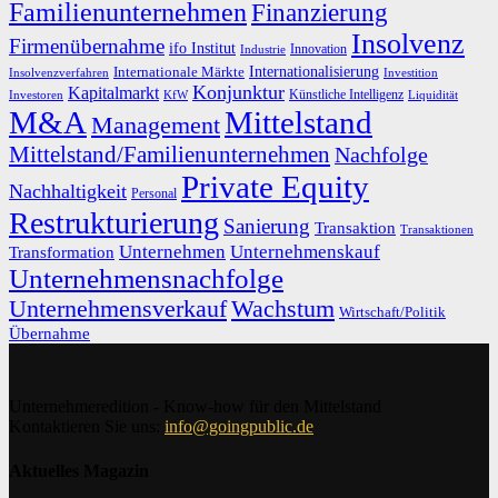
Familienunternehmen
Finanzierung
Insolvenz
Firmenübernahme
ifo Institut
Innovation
Industrie
Internationalisierung
Internationale Märkte
Insolvenzverfahren
Investition
Konjunktur
Kapitalmarkt
Künstliche Intelligenz
Investoren
KfW
Liquidität
M&A
Mittelstand
Management
Mittelstand/Familienunternehmen
Nachfolge
Private Equity
Nachhaltigkeit
Personal
Restrukturierung
Sanierung
Transaktion
Transaktionen
Unternehmen
Unternehmenskauf
Transformation
Unternehmensnachfolge
Unternehmensverkauf
Wachstum
Wirtschaft/Politik
Übernahme
Unternehmeredition - Know-how für den Mittelstand
Kontaktieren Sie uns:
info@goingpublic.de
Aktuelles Magazin