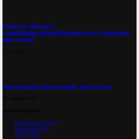
Ende gut, alles gut? −
Gesellschafterverbindlichkeiten in der Liquidation
einer GmbH
7. Juli 2021
Autovermieter Starcar meldet Insolvenz an
28. Oktober 2025
Beliebte Kategorie
Kurzmeldungen
2108
Nachrichten
1578
Wissen
1089