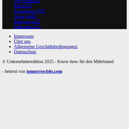
Allgemein
821
M&A
570
Finanzierung
535
Strategie
493
Interviews
415
Fallstudien
371
Impressum
Über uns
Allgemeine Geschäftsbedingungen
Datenschutz
© Unternehmeredition 2025 - Know-how für den Mittelstand
- betreut von
tomorrowbits.com