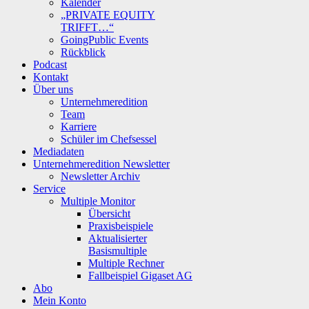
Kalender
„PRIVATE EQUITY
TRIFFT…“
GoingPublic Events
Rückblick
Podcast
Kontakt
Über uns
Unternehmeredition
Team
Karriere
Schüler im Chefsessel
Mediadaten
Unternehmeredition Newsletter
Newsletter Archiv
Service
Multiple Monitor
Übersicht
Praxisbeispiele
Aktualisierter
Basismultiple
Multiple Rechner
Fallbeispiel Gigaset AG
Abo
Mein Konto