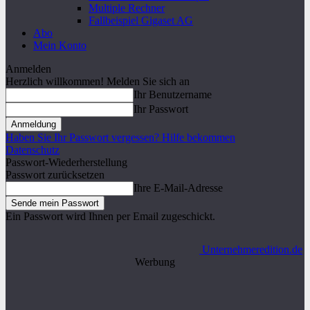
Multiple Rechner
Fallbeispiel Gigaset AG
Abo
Mein Konto
Anmelden
Herzlich willkommen! Melden Sie sich an
Ihr Benutzername
Ihr Passwort
Haben Sie Ihr Passwort vergessen? Hilfe bekommen
Datenschutz
Passwort-Wiederherstellung
Passwort zurücksetzen
Ihre E-Mail-Adresse
Ein Passwort wird Ihnen per Email zugeschickt.
Unternehmeredition.de
Werbung