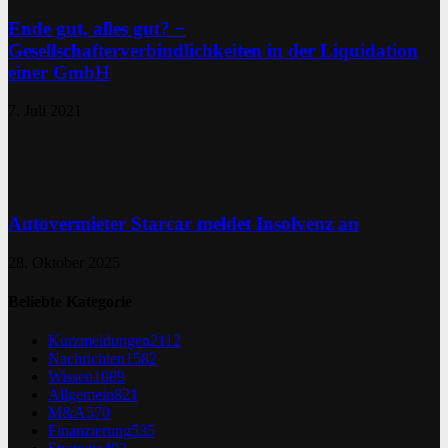
Ende gut, alles gut? −
Gesellschafterverbindlichkeiten in der Liquidation
einer GmbH
7. Juli 2021
Autovermieter Starcar meldet Insolvenz an
28. Oktober 2025
Beliebte Kategorie
Kurzmeldungen
2112
Nachrichten
1582
Wissen
1089
Allgemein
821
M&A
570
Finanzierung
535