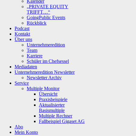
Kalender
„PRIVATE EQUITY
TRIFFT…“
GoingPublic Events
Rückblick
Podcast
Kontakt
Über uns
Unternehmeredition
Team
Karriere
Schüler im Chefsessel
Mediadaten
Unternehmeredition Newsletter
Newsletter Archiv
Service
Multiple Monitor
Übersicht
Praxisbeispiele
Aktualisierter
Basismultiple
Multiple Rechner
Fallbeispiel Gigaset AG
Abo
Mein Konto