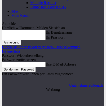
Multiple Rechner
Fallbeispiel Gigaset AG
Abo
Mein Konto
Anmelden
Herzlich willkommen! Melden Sie sich an
Ihr Benutzername
Ihr Passwort
Haben Sie Ihr Passwort vergessen? Hilfe bekommen
Datenschutz
Passwort-Wiederherstellung
Passwort zurücksetzen
Ihre E-Mail-Adresse
Ein Passwort wird Ihnen per Email zugeschickt.
Unternehmeredition.de
Werbung