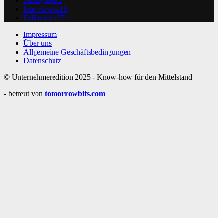
Strategie
493
Interviews
415
Fallstudien
371
Impressum
Über uns
Allgemeine Geschäftsbedingungen
Datenschutz
© Unternehmeredition 2025 - Know-how für den Mittelstand
- betreut von
tomorrowbits.com