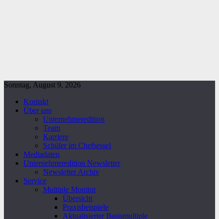
Sonntag, August 9, 2026
Kontakt
Über uns
Unternehmeredition
Team
Karriere
Schüler im Chefsessel
Mediadaten
Unternehmeredition Newsletter
Newsletter Archiv
Service
Multiple Monitor
Übersicht
Praxisbeispiele
Aktualisierter Basismultiple