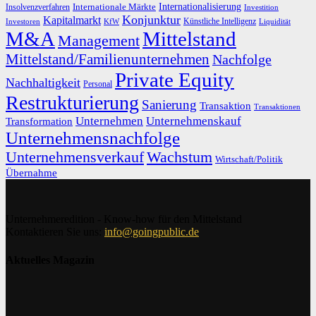
Internationalisierung
Internationale Märkte
Insolvenzverfahren
Investition
Konjunktur
Kapitalmarkt
Künstliche Intelligenz
Investoren
KfW
Liquidität
M&A
Mittelstand
Management
Mittelstand/Familienunternehmen
Nachfolge
Private Equity
Nachhaltigkeit
Personal
Restrukturierung
Sanierung
Transaktion
Transaktionen
Unternehmen
Unternehmenskauf
Transformation
Unternehmensnachfolge
Unternehmensverkauf
Wachstum
Wirtschaft/Politik
Übernahme
Unternehmeredition - Know-how für den Mittelstand
Kontaktieren Sie uns:
info@goingpublic.de
Aktuelles Magazin