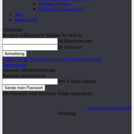
Multiple Rechner
Fallbeispiel Gigaset AG
Abo
Mein Konto
Anmelden
Herzlich willkommen! Melden Sie sich an
Ihr Benutzername
Ihr Passwort
Haben Sie Ihr Passwort vergessen? Hilfe bekommen
Datenschutz
Passwort-Wiederherstellung
Passwort zurücksetzen
Ihre E-Mail-Adresse
Ein Passwort wird Ihnen per Email zugeschickt.
Unternehmeredition.de
Werbung