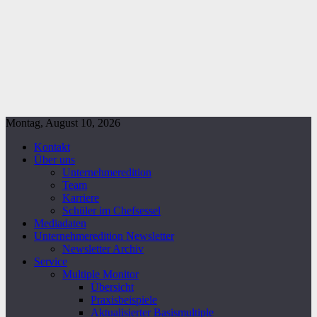
Montag, August 10, 2026
Kontakt
Über uns
Unternehmeredition
Team
Karriere
Schüler im Chefsessel
Mediadaten
Unternehmeredition Newsletter
Newsletter Archiv
Service
Multiple Monitor
Übersicht
Praxisbeispiele
Aktualisierter Basismultiple