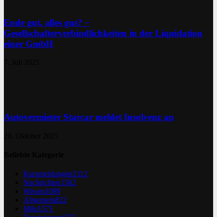
Ende gut, alles gut? −
Gesellschafterverbindlichkeiten in der Liquidation
einer GmbH
7. Juli 2021
Autovermieter Starcar meldet Insolvenz an
28. Oktober 2025
Beliebte Kategorie
Kurzmeldungen
2112
Nachrichten
1582
Wissen
1089
Allgemein
822
M&A
571