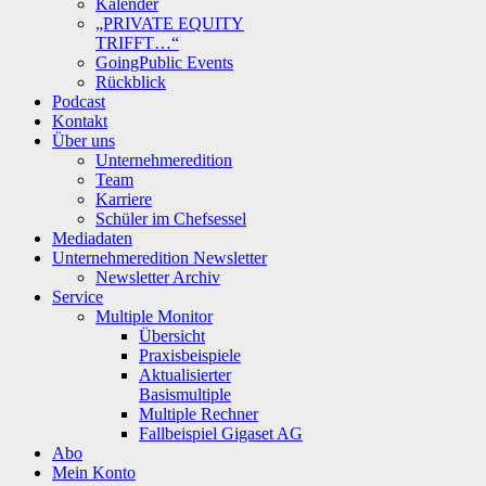
Kalender
„PRIVATE EQUITY
TRIFFT…“
GoingPublic Events
Rückblick
Podcast
Kontakt
Über uns
Unternehmeredition
Team
Karriere
Schüler im Chefsessel
Mediadaten
Unternehmeredition Newsletter
Newsletter Archiv
Service
Multiple Monitor
Übersicht
Praxisbeispiele
Aktualisierter
Basismultiple
Multiple Rechner
Fallbeispiel Gigaset AG
Abo
Mein Konto