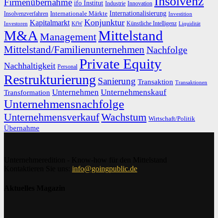
Insolvenz
Firmenübernahme
ifo Institut
Innovation
Industrie
Internationalisierung
Internationale Märkte
Insolvenzverfahren
Investition
Konjunktur
Kapitalmarkt
Künstliche Intelligenz
Investoren
KfW
Liquidität
M&A
Mittelstand
Management
Mittelstand/Familienunternehmen
Nachfolge
Private Equity
Nachhaltigkeit
Personal
Restrukturierung
Sanierung
Transaktion
Transaktionen
Unternehmen
Unternehmenskauf
Transformation
Unternehmensnachfolge
Unternehmensverkauf
Wachstum
Wirtschaft/Politik
Übernahme
Unternehmeredition - Know-how für den Mittelstand
Kontaktieren Sie uns:
info@goingpublic.de
Aktuelles Magazin