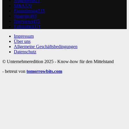
Allgemein
821
M&A
570
Finanzierung
535
Strategie
493
Interviews
415
Fallstudien
371
Impressum
Über uns
Allgemeine Geschäftsbedingungen
Datenschutz
© Unternehmeredition 2025 - Know-how für den Mittelstand
- betreut von
tomorrowbits.com