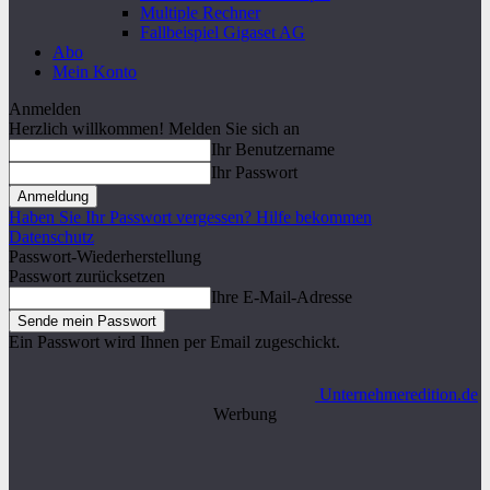
Multiple Rechner
Fallbeispiel Gigaset AG
Abo
Mein Konto
Anmelden
Herzlich willkommen! Melden Sie sich an
Ihr Benutzername
Ihr Passwort
Haben Sie Ihr Passwort vergessen? Hilfe bekommen
Datenschutz
Passwort-Wiederherstellung
Passwort zurücksetzen
Ihre E-Mail-Adresse
Ein Passwort wird Ihnen per Email zugeschickt.
Unternehmeredition.de
Werbung