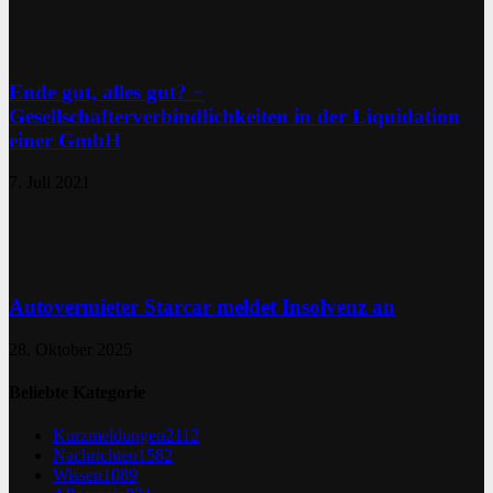
Ende gut, alles gut? −
Gesellschafterverbindlichkeiten in der Liquidation
einer GmbH
7. Juli 2021
Autovermieter Starcar meldet Insolvenz an
28. Oktober 2025
Beliebte Kategorie
Kurzmeldungen
2112
Nachrichten
1582
Wissen
1089