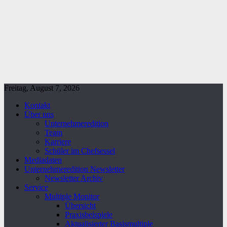
Freitag, August 7, 2026
Kontakt
Über uns
Unternehmeredition
Team
Karriere
Schüler im Chefsessel
Mediadaten
Unternehmeredition Newsletter
Newsletter Archiv
Service
Multiple Monitor
Übersicht
Praxisbeispiele
Aktualisierter Basismultiple