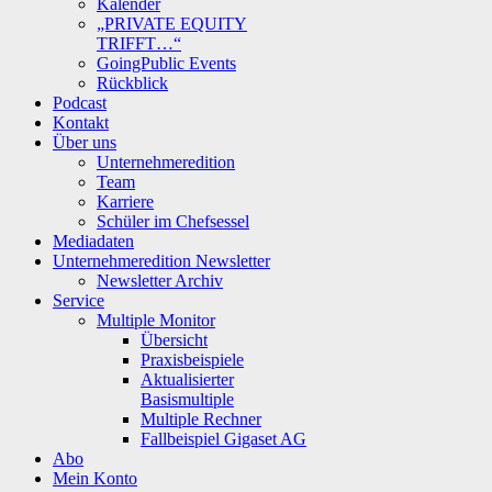
Kalender
„PRIVATE EQUITY
TRIFFT…“
GoingPublic Events
Rückblick
Podcast
Kontakt
Über uns
Unternehmeredition
Team
Karriere
Schüler im Chefsessel
Mediadaten
Unternehmeredition Newsletter
Newsletter Archiv
Service
Multiple Monitor
Übersicht
Praxisbeispiele
Aktualisierter
Basismultiple
Multiple Rechner
Fallbeispiel Gigaset AG
Abo
Mein Konto