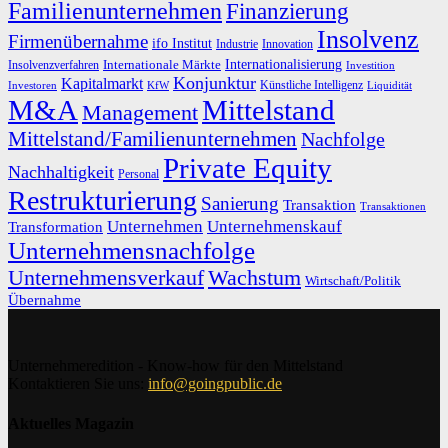
Familienunternehmen
Finanzierung
Insolvenz
Firmenübernahme
ifo Institut
Innovation
Industrie
Internationalisierung
Internationale Märkte
Insolvenzverfahren
Investition
Konjunktur
Kapitalmarkt
Künstliche Intelligenz
Investoren
KfW
Liquidität
M&A
Mittelstand
Management
Mittelstand/Familienunternehmen
Nachfolge
Private Equity
Nachhaltigkeit
Personal
Restrukturierung
Sanierung
Transaktion
Transaktionen
Unternehmen
Unternehmenskauf
Transformation
Unternehmensnachfolge
Unternehmensverkauf
Wachstum
Wirtschaft/Politik
Übernahme
Unternehmeredition - Know-how für den Mittelstand
Kontaktieren Sie uns:
info@goingpublic.de
Aktuelles Magazin