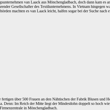
gsunternehmen van Laack aus Mönchengladbach, doch dann kam es ande
ührender Gesellschafter des Textilunternehmens. In Vietnam hingegen wa
örden machten es van Laack leicht, halfen sogar bei der Suche nach ei
e fertigen über 500 Frauen an den Nähtischen der Fabrik Blusen und H
na. Denn: Im Reich der Mitte liegt der Mindestlohn doppelt so hoch wi
 Firmenzentrale in Mönchengladbach.