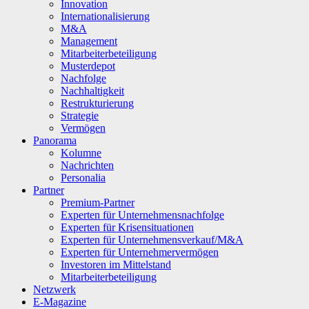
Innovation
Internationalisierung
M&A
Management
Mitarbeiterbeteiligung
Musterdepot
Nachfolge
Nachhaltigkeit
Restrukturierung
Strategie
Vermögen
Panorama
Kolumne
Nachrichten
Personalia
Partner
Premium-Partner
Experten für Unternehmensnachfolge
Experten für Krisensituationen
Experten für Unternehmensverkauf/M&A
Experten für Unternehmervermögen
Investoren im Mittelstand
Mitarbeiterbeteiligung
Netzwerk
E-Magazine