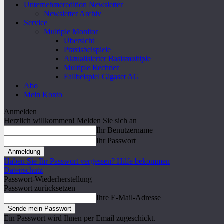
Unternehmeredition Newsletter
Newsletter Archiv
Service
Multiple Monitor
Übersicht
Praxisbeispiele
Aktualisierter Basismultiple
Multiple Rechner
Fallbeispiel Gigaset AG
Abo
Mein Konto
Anmelden
Herzlich willkommen! Melden Sie sich an
Ihr Benutzername
Ihr Passwort
Haben Sie Ihr Passwort vergessen? Hilfe bekommen
Datenschutz
Passwort-Wiederherstellung
Passwort zurücksetzen
Ihre E-Mail-Adresse
Ein Passwort wird Ihnen per Email zugeschickt.