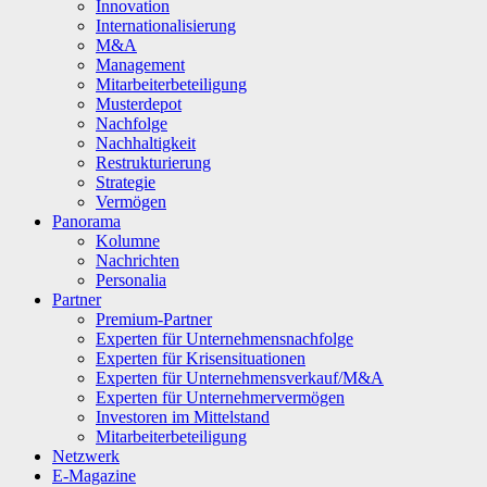
Innovation
Internationalisierung
M&A
Management
Mitarbeiterbeteiligung
Musterdepot
Nachfolge
Nachhaltigkeit
Restrukturierung
Strategie
Vermögen
Panorama
Kolumne
Nachrichten
Personalia
Partner
Premium-Partner
Experten für Unternehmensnachfolge
Experten für Krisensituationen
Experten für Unternehmensverkauf/M&A
Experten für Unternehmervermögen
Investoren im Mittelstand
Mitarbeiterbeteiligung
Netzwerk
E-Magazine