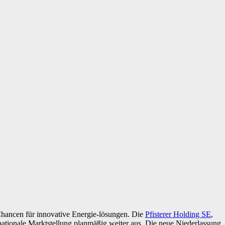
 Chancen für innovative Energie-lösungen. Die
Pfisterer Holding SE
,
ernationale Marktstellung planmäßig weiter aus. Die neue Niederlassung