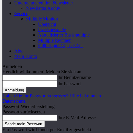
Unternehmeredition Newsletter
Newsletter Archiv
Service
Multiple Monitor
Übersicht
Praxisbeispiele
Aktualisierter Basismultiple
Multiple Rechner
Fallbeispiel Gigaset AG
Abo
Mein Konto
Anmelden
Herzlich willkommen! Melden Sie sich an
Ihr Benutzername
Ihr Passwort
Haben Sie Ihr Passwort vergessen? Hilfe bekommen
Datenschutz
Passwort-Wiederherstellung
Passwort zurücksetzen
Ihre E-Mail-Adresse
Ein Passwort wird Ihnen per Email zugeschickt.