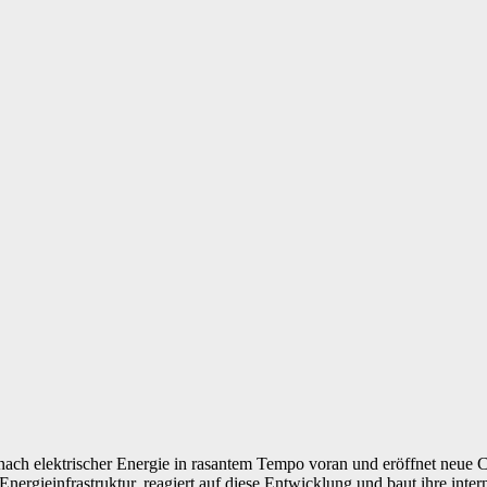
 nach elektrischer Energie in rasantem Tempo voran und eröffnet neue
r Energieinfrastruktur, reagiert auf diese Entwicklung und baut ihre int