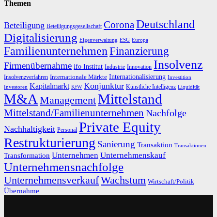
Themen
Deutschland
Corona
Beteiligung
Beteiligungsgesellschaft
Digitalisierung
Eigenverwaltung
ESG
Europa
Familienunternehmen
Finanzierung
Insolvenz
Firmenübernahme
ifo Institut
Innovation
Industrie
Internationalisierung
Internationale Märkte
Insolvenzverfahren
Investition
Konjunktur
Kapitalmarkt
Künstliche Intelligenz
Investoren
KfW
Liquidität
M&A
Mittelstand
Management
Mittelstand/Familienunternehmen
Nachfolge
Private Equity
Nachhaltigkeit
Personal
Restrukturierung
Sanierung
Transaktion
Transaktionen
Unternehmen
Unternehmenskauf
Transformation
Unternehmensnachfolge
Unternehmensverkauf
Wachstum
Wirtschaft/Politik
Übernahme