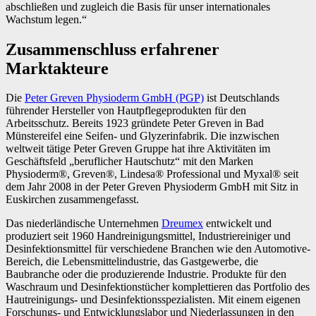
abschließen und zugleich die Basis für unser internationales
Wachstum legen.“
Zusammenschluss erfahrener
Marktakteure
Die
Peter Greven Physioderm GmbH (PGP)
ist Deutschlands
führender Hersteller von Hautpflegeprodukten für den
Arbeitsschutz. Bereits 1923 gründete Peter Greven in Bad
Münstereifel eine Seifen- und Glyzerinfabrik. Die inzwischen
weltweit tätige Peter Greven Gruppe hat ihre Aktivitäten im
Geschäftsfeld „beruflicher Hautschutz“ mit den Marken
Physioderm®, Greven®, Lindesa® Professional und Myxal® seit
dem Jahr 2008 in der Peter Greven Physioderm GmbH mit Sitz in
Euskirchen zusammengefasst.
Das niederländische Unternehmen
Dreumex
entwickelt und
produziert seit 1960 Handreinigungsmittel, Industriereiniger und
Desinfektionsmittel für verschiedene Branchen wie den Automotive-
Bereich, die Lebensmittelindustrie, das Gastgewerbe, die
Baubranche oder die produzierende Industrie. Produkte für den
Waschraum und Desinfektionstücher komplettieren das Portfolio des
Hautreinigungs- und Desinfektionsspezialisten. Mit einem eigenen
Forschungs- und Entwicklungslabor und Niederlassungen in den