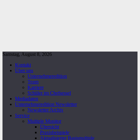
Samstag, August 8, 2026
Kontakt
Über uns
Unternehmeredition
Team
Karriere
Schüler im Chefsessel
Mediadaten
Unternehmeredition Newsletter
Newsletter Archiv
Service
Multiple Monitor
Übersicht
Praxisbeispiele
Aktualisierter Basismultiple