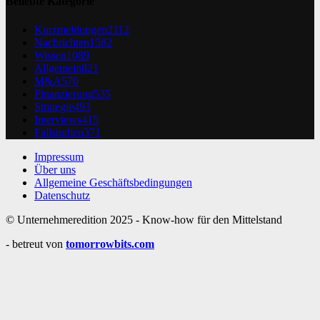
Beliebte Kategorie
Kurzmeldungen
2112
Nachrichten
1582
Wissen
1089
Allgemein
821
M&A
570
Finanzierung
535
Strategie
493
Interviews
415
Fallstudien
371
Impressum
Über uns
Allgemeine Geschäftsbedingungen
Datenschutz
© Unternehmeredition 2025 - Know-how für den Mittelstand
- betreut von
tomorrowbits.com