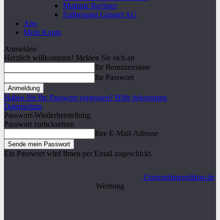
Multiple Rechner
Fallbeispiel Gigaset AG
Abo
Mein Konto
Anmelden
Herzlich willkommen! Melden Sie sich an
Ihr Benutzername
Ihr Passwort
Haben Sie Ihr Passwort vergessen? Hilfe bekommen
Datenschutz
Passwort-Wiederherstellung
Passwort zurücksetzen
Ihre E-Mail-Adresse
Ein Passwort wird Ihnen per Email zugeschickt.
Unternehmeredition.de
Werbung