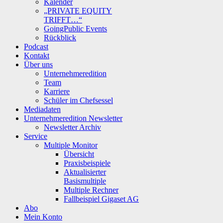
Kalender
„PRIVATE EQUITY
TRIFFT…“
GoingPublic Events
Rückblick
Podcast
Kontakt
Über uns
Unternehmeredition
Team
Karriere
Schüler im Chefsessel
Mediadaten
Unternehmeredition Newsletter
Newsletter Archiv
Service
Multiple Monitor
Übersicht
Praxisbeispiele
Aktualisierter
Basismultiple
Multiple Rechner
Fallbeispiel Gigaset AG
Abo
Mein Konto