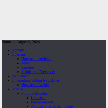
Sonntag, August 9, 2026
Kontakt
Über uns
Unternehmeredition
Team
Karriere
Schüler im Chefsessel
Mediadaten
Unternehmeredition Newsletter
Newsletter Archiv
Service
Multiple Monitor
Übersicht
Praxisbeispiele
Aktualisierter Basismultiple