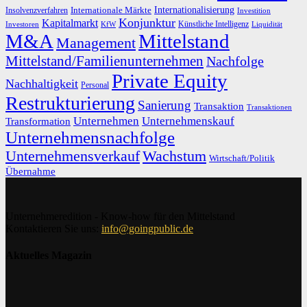
Internationalisierung
Internationale Märkte
Insolvenzverfahren
Investition
Konjunktur
Kapitalmarkt
Künstliche Intelligenz
Investoren
KfW
Liquidität
M&A
Mittelstand
Management
Mittelstand/Familienunternehmen
Nachfolge
Private Equity
Nachhaltigkeit
Personal
Restrukturierung
Sanierung
Transaktion
Transaktionen
Unternehmen
Unternehmenskauf
Transformation
Unternehmensnachfolge
Unternehmensverkauf
Wachstum
Wirtschaft/Politik
Übernahme
Unternehmeredition - Know-how für den Mittelstand
Kontaktieren Sie uns:
info@goingpublic.de
Aktuelles Magazin