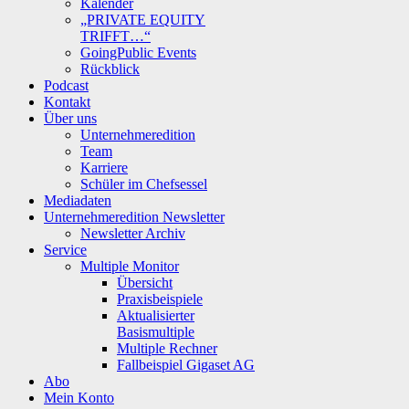
Kalender
„PRIVATE EQUITY
TRIFFT…“
GoingPublic Events
Rückblick
Podcast
Kontakt
Über uns
Unternehmeredition
Team
Karriere
Schüler im Chefsessel
Mediadaten
Unternehmeredition Newsletter
Newsletter Archiv
Service
Multiple Monitor
Übersicht
Praxisbeispiele
Aktualisierter
Basismultiple
Multiple Rechner
Fallbeispiel Gigaset AG
Abo
Mein Konto