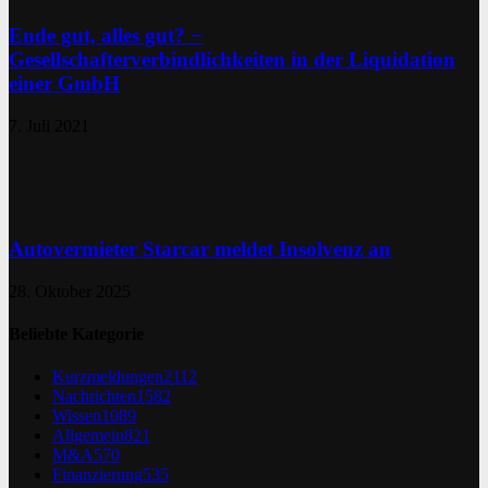
Ende gut, alles gut? −
Gesellschafterverbindlichkeiten in der Liquidation
einer GmbH
7. Juli 2021
Autovermieter Starcar meldet Insolvenz an
28. Oktober 2025
Beliebte Kategorie
Kurzmeldungen
2112
Nachrichten
1582
Wissen
1089
Allgemein
821
M&A
570
Finanzierung
535