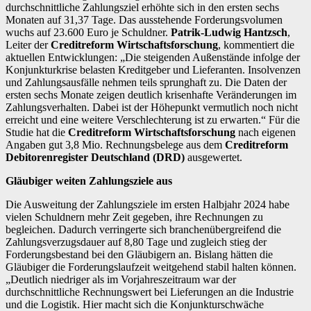
durchschnittliche Zahlungsziel erhöhte sich in den ersten sechs
Monaten auf 31,37 Tage. Das ausstehende Forderungsvolumen
wuchs auf 23.600 Euro je Schuldner.
Patrik-Ludwig Hantzsch
,
Leiter der
Creditreform Wirtschaftsforschung
, kommentiert die
aktuellen Entwicklungen: „Die steigenden Außenstände infolge der
Konjunkturkrise belasten Kreditgeber und Lieferanten. Insolvenzen
und Zahlungsausfälle nehmen teils sprunghaft zu. Die Daten der
ersten sechs Monate zeigen deutlich krisenhafte Veränderungen im
Zahlungsverhalten. Dabei ist der Höhepunkt vermutlich noch nicht
erreicht und eine weitere Verschlechterung ist zu erwarten.“ Für die
Studie hat die
Creditreform Wirtschaftsforschung
nach eigenen
Angaben gut 3,8 Mio. Rechnungsbelege aus dem
Creditreform
Debitorenregister Deutschland (DRD)
ausgewertet.
Gläubiger weiten Zahlungsziele aus
Die Ausweitung der Zahlungsziele im ersten Halbjahr 2024 habe
vielen Schuldnern mehr Zeit gegeben, ihre Rechnungen zu
begleichen. Dadurch verringerte sich branchenübergreifend die
Zahlungsverzugsdauer auf 8,80 Tage und zugleich stieg der
Forderungsbestand bei den Gläubigern an. Bislang hätten die
Gläubiger die Forderungslaufzeit weitgehend stabil halten können.
„Deutlich niedriger als im Vorjahreszeitraum war der
durchschnittliche Rechnungswert bei Lieferungen an die Industrie
und die Logistik. Hier macht sich die Konjunkturschwäche