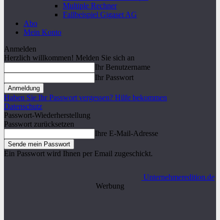
Multiple Rechner
Fallbeispiel Gigaset AG
Abo
Mein Konto
Anmelden
Herzlich willkommen! Melden Sie sich an
Ihr Benutzername
Ihr Passwort
Haben Sie Ihr Passwort vergessen? Hilfe bekommen
Datenschutz
Passwort-Wiederherstellung
Passwort zurücksetzen
Ihre E-Mail-Adresse
Ein Passwort wird Ihnen per Email zugeschickt.
Unternehmeredition.de
Werbung