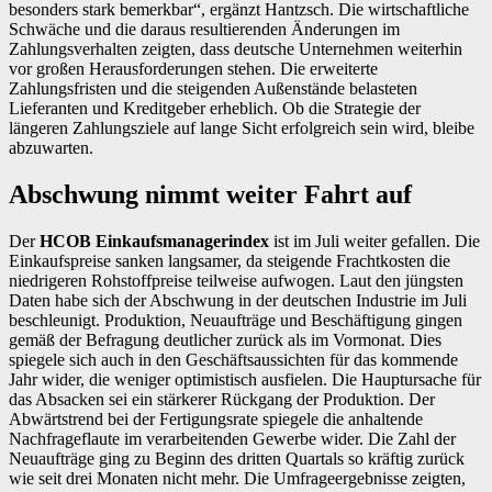
besonders stark bemerkbar“, ergänzt Hantzsch. Die wirtschaftliche
Schwäche und die daraus resultierenden Änderungen im
Zahlungsverhalten zeigten, dass deutsche Unternehmen weiterhin
vor großen Herausforderungen stehen. Die erweiterte
Zahlungsfristen und die steigenden Außenstände belasteten
Lieferanten und Kreditgeber erheblich. Ob die Strategie der
längeren Zahlungsziele auf lange Sicht erfolgreich sein wird, bleibe
abzuwarten.
Abschwung nimmt weiter Fahrt auf
Der
HCOB Einkaufsmanagerindex
ist im Juli weiter gefallen. Die
Einkaufspreise sanken langsamer, da steigende Frachtkosten die
niedrigeren Rohstoffpreise teilweise aufwogen. Laut den jüngsten
Daten habe sich der Abschwung in der deutschen Industrie im Juli
beschleunigt. Produktion, Neuaufträge und Beschäftigung gingen
gemäß der Befragung deutlicher zurück als im Vormonat. Dies
spiegele sich auch in den Geschäftsaussichten für das kommende
Jahr wider, die weniger optimistisch ausfielen. Die Hauptursache für
das Absacken sei ein stärkerer Rückgang der Produktion. Der
Abwärtstrend bei der Fertigungsrate spiegele die anhaltende
Nachfrageflaute im verarbeitenden Gewerbe wider. Die Zahl der
Neuaufträge ging zu Beginn des dritten Quartals so kräftig zurück
wie seit drei Monaten nicht mehr. Die Umfrageergebnisse zeigten,