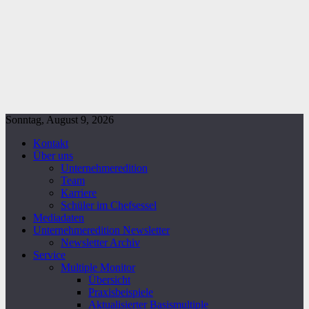
Sonntag, August 9, 2026
Kontakt
Über uns
Unternehmeredition
Team
Karriere
Schüler im Chefsessel
Mediadaten
Unternehmeredition Newsletter
Newsletter Archiv
Service
Multiple Monitor
Übersicht
Praxisbeispiele
Aktualisierter Basismultiple