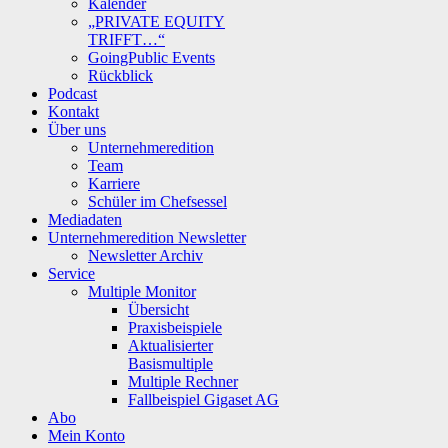
Kalender
„PRIVATE EQUITY
TRIFFT…“
GoingPublic Events
Rückblick
Podcast
Kontakt
Über uns
Unternehmeredition
Team
Karriere
Schüler im Chefsessel
Mediadaten
Unternehmeredition Newsletter
Newsletter Archiv
Service
Multiple Monitor
Übersicht
Praxisbeispiele
Aktualisierter
Basismultiple
Multiple Rechner
Fallbeispiel Gigaset AG
Abo
Mein Konto