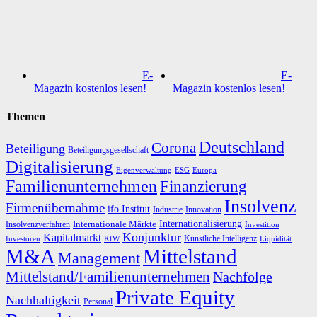
E-
E-
Magazin kostenlos lesen!
Magazin kostenlos lesen!
Themen
Deutschland
Corona
Beteiligung
Beteiligungsgesellschaft
Digitalisierung
Eigenverwaltung
ESG
Europa
Familienunternehmen
Finanzierung
Insolvenz
Firmenübernahme
ifo Institut
Innovation
Industrie
Internationalisierung
Internationale Märkte
Insolvenzverfahren
Investition
Konjunktur
Kapitalmarkt
Künstliche Intelligenz
Investoren
KfW
Liquidität
M&A
Mittelstand
Management
Mittelstand/Familienunternehmen
Nachfolge
Private Equity
Nachhaltigkeit
Personal