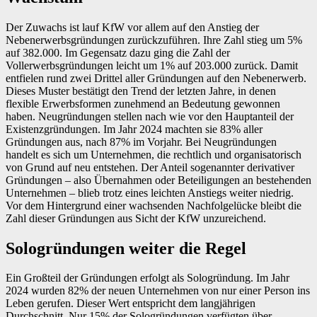
Der Zuwachs ist lauf KfW vor allem auf den Anstieg der
Nebenerwerbsgründungen zurückzuführen. Ihre Zahl stieg um 5%
auf 382.000. Im Gegensatz dazu ging die Zahl der
Vollerwerbsgründungen leicht um 1% auf 203.000 zurück. Damit
entfielen rund zwei Drittel aller Gründungen auf den Nebenerwerb.
Dieses Muster bestätigt den Trend der letzten Jahre, in denen
flexible Erwerbsformen zunehmend an Bedeutung gewonnen
haben. Neugründungen stellen nach wie vor den Hauptanteil der
Existenzgründungen. Im Jahr 2024 machten sie 83% aller
Gründungen aus, nach 87% im Vorjahr. Bei Neugründungen
handelt es sich um Unternehmen, die rechtlich und organisatorisch
von Grund auf neu entstehen. Der Anteil sogenannter derivativer
Gründungen – also Übernahmen oder Beteiligungen an bestehenden
Unternehmen – blieb trotz eines leichten Anstiegs weiter niedrig.
Vor dem Hintergrund einer wachsenden Nachfolgelücke bleibt die
Zahl dieser Gründungen aus Sicht der KfW unzureichend.
Sologründungen weiter die Regel
Ein Großteil der Gründungen erfolgt als Sologründung. Im Jahr
2024 wurden 82% der neuen Unternehmen von nur einer Person ins
Leben gerufen. Dieser Wert entspricht dem langjährigen
Durchschnitt. Nur 15% der Sologründungen verfügten über