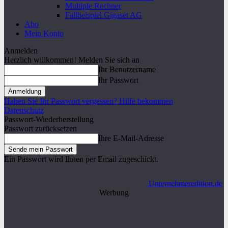
Multiple Rechner
Fallbeispiel Gigaset AG
Abo
Mein Konto
Anmelden
Herzlich willkommen! Melden Sie sich an
Ihr Benutzername
Ihr Passwort
Haben Sie Ihr Passwort vergessen? Hilfe bekommen
Datenschutz
Passwort-Wiederherstellung
Passwort zurücksetzen
Ihre E-Mail-Adresse
Ein Passwort wird Ihnen per Email zugeschickt.
Unternehmeredition.de
Werbung