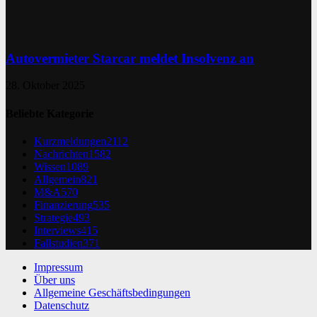
Autovermieter Starcar meldet Insolvenz an
28. Oktober 2025
Beliebte Kategorie
Kurzmeldungen
2112
Nachrichten
1582
Wissen
1089
Allgemein
821
M&A
570
Finanzierung
535
Strategie
493
Interviews
415
Fallstudien
371
Impressum
Über uns
Allgemeine Geschäftsbedingungen
Datenschutz