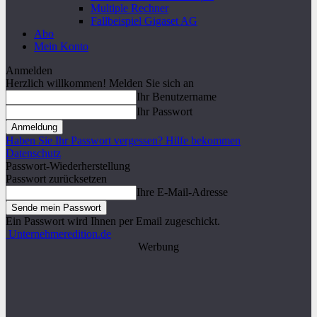
Multiple Rechner
Fallbeispiel Gigaset AG
Abo
Mein Konto
Anmelden
Herzlich willkommen! Melden Sie sich an
Ihr Benutzername
Ihr Passwort
Haben Sie Ihr Passwort vergessen? Hilfe bekommen
Datenschutz
Passwort-Wiederherstellung
Passwort zurücksetzen
Ihre E-Mail-Adresse
Ein Passwort wird Ihnen per Email zugeschickt.
Unternehmeredition.de
Werbung