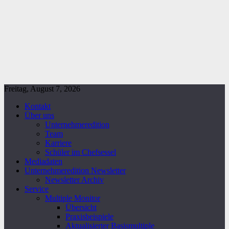
Freitag, August 7, 2026
Kontakt
Über uns
Unternehmeredition
Team
Karriere
Schüler im Chefsessel
Mediadaten
Unternehmeredition Newsletter
Newsletter Archiv
Service
Multiple Monitor
Übersicht
Praxisbeispiele
Aktualisierter Basismultiple