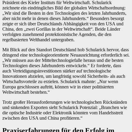
Präsident des Kieler Instituts für Weltwirtschaft. Schularick
zeichnete ein eindringliches Bild der globalen Wirtschaftsordnung:
„Wir sind die Besten in den Technologien des letzten Jahrhunderts,
aber nicht mehr in denen dieses Jahrhunderts.“ Besonders besorgt
zeigte er sich über Deutschlands Abhängigkeit von den USA und
China, den „zwei Gorillas in der Weltwirtschaft“. Beide Länder
verfolgten zunehmend protektionistische Agenden, die den
regelbasierten Welthandel untergraben.
Mit Blick auf den Standort Deutschland hob Schularick hervor, dass
dringend eine technologieorientierte Neuausrichtung erforderlich sei.
„Wir müssen aus der Mitteltechnologiefalle heraus und die besten
Technologien dieses Jahrhunderts entwickeln.“ Er forderte, dass
auch Verteidigungsinvestitionen stärker auf technologische
Innovationen abzielen, um langfristig sowohl Sicherheits- als auch
Wirtschaftsvorteile zu erzielen. Schularick mahnte: „Nur wenn
Europa geschlossen auftritt, können wir in einer politisierten
Weltwirtschaft bestehen.“
Trotz großer Herausforderungen wie technologischen Rückständen
und sinkenden Exporten sieht Schularick Potenzial: „Branchen wie
die optische Industrie oder Elektronik könnten vom Handelsstreit
zwischen den USA und China profitieren.“
Praxiserfahrungen für den Erfolg im