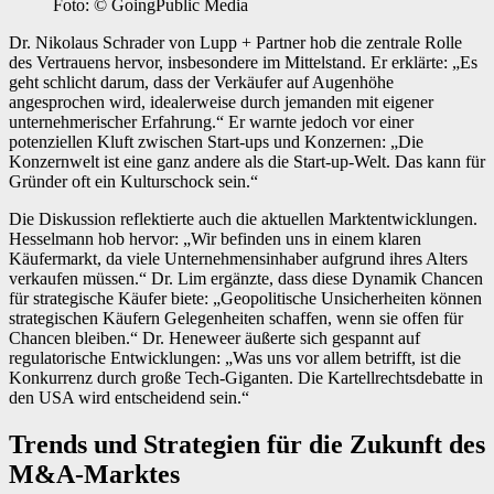
Foto: © GoingPublic Media
Dr. Nikolaus Schrader von Lupp + Partner hob die zentrale Rolle
des Vertrauens hervor, insbesondere im Mittelstand. Er erklärte: „Es
geht schlicht darum, dass der Verkäufer auf Augenhöhe
angesprochen wird, idealerweise durch jemanden mit eigener
unternehmerischer Erfahrung.“ Er warnte jedoch vor einer
potenziellen Kluft zwischen Start-ups und Konzernen: „Die
Konzernwelt ist eine ganz andere als die Start-up-Welt. Das kann für
Gründer oft ein Kulturschock sein.“
Die Diskussion reflektierte auch die aktuellen Marktentwicklungen.
Hesselmann hob hervor: „Wir befinden uns in einem klaren
Käufermarkt, da viele Unternehmensinhaber aufgrund ihres Alters
verkaufen müssen.“ Dr. Lim ergänzte, dass diese Dynamik Chancen
für strategische Käufer biete: „Geopolitische Unsicherheiten können
strategischen Käufern Gelegenheiten schaffen, wenn sie offen für
Chancen bleiben.“ Dr. Heneweer äußerte sich gespannt auf
regulatorische Entwicklungen: „Was uns vor allem betrifft, ist die
Konkurrenz durch große Tech-Giganten. Die Kartellrechtsdebatte in
den USA wird entscheidend sein.“
Trends und Strategien für die Zukunft des
M&A-Marktes