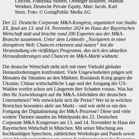
Lincoln, Franziska Stöberl, Oettinger Brauerei, Mathias
Weidner, Deutsche Private Equity, Marc Jacob, Karl
Storz. Foto: © GoingPublic Media AG
Der 22. Deutsche Corporate M&A-Kongress, organisiert von Studio
ZX, fand am 13. und 14. November 2024 im Haus der Bayerischen
Wirtschaft statt und brachte rund 200 Experten aus der M&A-
Branche zusammen. Unter dem Leitmotiv „Navigieren in einer
disruptiven Welt: Chancen erkennen und nutzen“ bot die
Veranstaltung ein vielfältiges Programm, das sich den aktuellen
Herausforderungen und Chancen im M&A-Markt widmete.
Die deutsche Wirtschaft sieht sich mit einer Vielzahl globaler
Herausforderungen konfrontiert. Viele Ungewissheiten prägen seit
Monaten die Situation an den Märkten. Russlands Krieg gegen die
Ukraine, Chinas wirtschaftliche Lage und der Ausgang der US-
Wahlen werfen schon seit Längerem ihre Schatten voraus. Was hat
dies für Auswirkungen auf die M&A-Aktivitäten der deutschen
Unternehmen? Wie entwickeln sich die Preise? Wer ist in welchen
Bereichen besonders aktiv am Markt – und wie steht es um den
Fortgang der Digitalisierung der M&A-Prozesse? Diese und viele
weitere Themen standen im Mittelpunkt des 22. Deutschen
Corporate M&A Kongresses am 13. und 14. November in Haus der
Bayerischen Wirtschaft in München. Mit seiner Mischung aus
hochkarätigen Sprechern, zahlreichen Workshops und Panels sowie