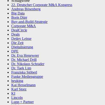
Schlagworte
22. Deutscher Corporate M&A Kongress
Andreas Bösenberg
Big Data
Boris Dürr
Buy-and-Build-Strategie
Corporate M&A
DealCircle
Deals
Detlev Leisse
Die Zeit
Digitalisierung
DPE
Dr. Eva Heneweer
Dr. Michael Drill
Dr. Nikolaus Schrader
Dr. Taek Lim
Franziska Stöberl
Funke Mediengruppe
heuking
Kai Hesselmann
Karl Storz
KI
Lincoln
Lupp + Partner