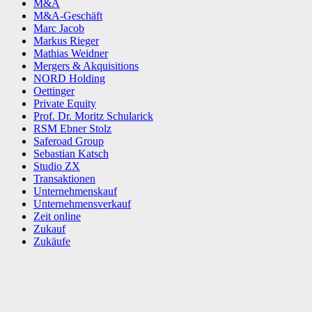
M&A
M&A-Geschäft
Marc Jacob
Markus Rieger
Mathias Weidner
Mergers & Akquisitions
NORD Holding
Oettinger
Private Equity
Prof. Dr. Moritz Schularick
RSM Ebner Stolz
Saferoad Group
Sebastian Katsch
Studio ZX
Transaktionen
Unternehmenskauf
Unternehmensverkauf
Zeit online
Zukauf
Zukäufe
Facebook
X
WhatsApp
Linkedin