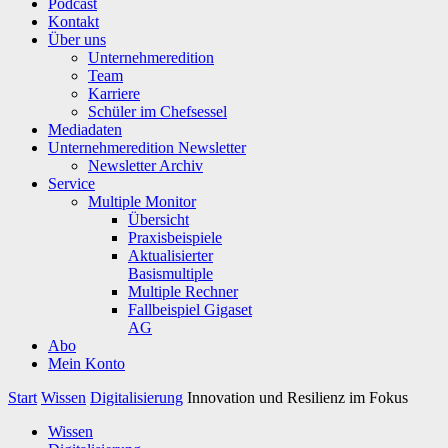
Podcast
Kontakt
Über uns
Unternehmeredition
Team
Karriere
Schüler im Chefsessel
Mediadaten
Unternehmeredition Newsletter
Newsletter Archiv
Service
Multiple Monitor
Übersicht
Praxisbeispiele
Aktualisierter
Basismultiple
Multiple Rechner
Fallbeispiel Gigaset
AG
Abo
Mein Konto
Start
Wissen
Digitalisierung
Innovation und Resilienz im Fokus
Wissen