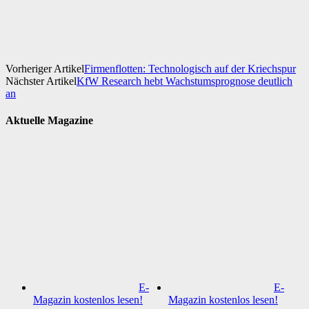
Facebook
X
WhatsApp
Linkedin
Vorheriger Artikel
Firmenflotten: Technologisch auf der Kriechspur
Nächster Artikel
KfW Research hebt Wachstumsprognose deutlich
an
Aktuelle Magazine
E-
E-
Magazin kostenlos lesen!
Magazin kostenlos lesen!