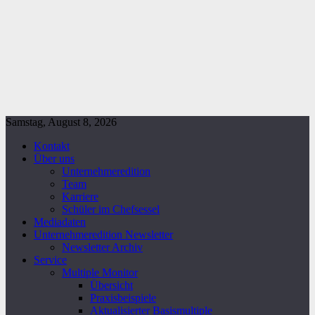
Samstag, August 8, 2026
Kontakt
Über uns
Unternehmeredition
Team
Karriere
Schüler im Chefsessel
Mediadaten
Unternehmeredition Newsletter
Newsletter Archiv
Service
Multiple Monitor
Übersicht
Praxisbeispiele
Aktualisierter Basismultiple