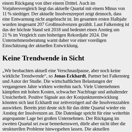
einem Rückgang von über einem Drittel. Auch im
Vorjahresvergleich liegt das aktuelle Quartal mit einem Minus von
11 % niedriger. Der aktuelle Insolvenzreport zeigt dennoch, dass
eine Entwarnung nicht angebracht ist. Im gesamten ersten Halbjahr
wurden insgesamt 207 Großinsolvenzen gezählt. Laut Falkensteg ist
das der höchste Stand seit 2018 und bedeutet einen Anstieg um
21 % im Vergleich zum bisherigen Rekordjahr 2024. Die
Unternehmensberatung warnt daher vor einer voreiligen
Einschätzung der aktuellen Entwicklung.
Keine Trendwende in Sicht
„Wir beobachten aktuell eine Verschnaufpause, aber noch keine
wirkliche Trendwende“, so
Jonas Eckhardt
, Partner bei Falkensteg
und Autor der Studie. Die wirtschaftlichen Belastungen der
vergangenen Jahre wirkten weiterhin nach. Viele Unternehmen
kämpften mit hohen Kosten, schwacher Nachfrage und anhaltender
Unsicherheit. Positive Signale aus der Konjunkturentwicklung
könnten sich laut Eckhardt nur zeitverzögert auf die Insolvenzzahlen
auswirken. Bereits jetzt deute sich für das dritte Quartal wieder ein
Anstieg der Insolvenzen an. Die Datenlage spricht für eine weiterhin
angespannte Lage bei großen Unternehmen. Der Rückgang im
zweiten Quartal sei zwar bemerkenswert, dürfe aber nicht über die
strukturellen Probleme hinwegsehen lassen. Die aktuellen