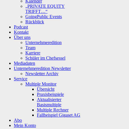
Kalender
„PRIVATE EQUITY
TRIFFT…“
GoingPublic Events
Rückblick
Podcast
Kontakt
Über uns
Unternehmeredition
Team
Karriere
Schüler im Chefsessel
Mediadaten
Unternehmeredition Newsletter
Newsletter Archiv
Service
Multiple Monitor
Übersicht
Praxisbeispiele
Aktualisierter
Basismultiple
Multiple Rechner
Fallbeispiel Gigaset AG
Abo
Mein Konto