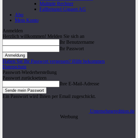
Multiple Rechner
Fallbeispiel Gigaset AG
Abo
Mein Konto
Anmelden
Herzlich willkommen! Melden Sie sich an
Ihr Benutzername
Ihr Passwort
Haben Sie Ihr Passwort vergessen? Hilfe bekommen
Datenschutz
Passwort-Wiederherstellung
Passwort zurücksetzen
Ihre E-Mail-Adresse
Ein Passwort wird Ihnen per Email zugeschickt.
Unternehmeredition.de
Werbung