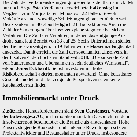
Die Zahl der Verfahrenslösungen ging ebenfalls deutlich zurück. Mit
nur noch 53 gelösten Verfahren verzeichnete
Falkensteg
im
Vergleich zum Vorquartal ein Minus von 22 Fällen. Sowohl
Verkäufe als auch vorzeitige Schließungen gingen zurück. Asset
Deals sanken um 40 % auf lediglich 21 Transaktionen. Auch die
Zahl der Sanierungen über Insolvenzpläne stagnierte bei sieben
Verfahren. Die Zahl der Verfahren, in denen das endgültige Aus
droht, sank laut Bericht von 33 auf 25. Sechs Unternehmen stellten
den Betrieb vorzeitig ein, in 19 Fällen wurde Masseunzulänglichkeit
angezeigt. Damit erreicht die Zahl der sogenannten „Insolvenz in
der Insolvenz“ den höchsten Stand seit 2018. „Die sinkende Zahl
von Sanierungen und Übernahmen ist ein deutliches Warnsignal“,
erklärt
Jonas Eckhardt
. Selbst Investoren mit hoher
Risikobereitschaft agierten momentan abwartend. Ohne belastbares
Geschäftsmodell und überzeugende Perspektiven seien keine
Kapitalgeber zu finden.
Immobilienmarkt unter Druck
Zusätzliche Herausforderungen sieht
Sven Carstensen
, Vorstand
der
bulwiengesa AG
, im Immobilienmarkt. Im Gespräch mit dem
Insolvenzreport beschreibt er die Branche als angeschlagen. Hohe
Zinsen, steigende Baukosten und sinkende Bewertungen setzten
Projektentwickler und Bestandshalter unter Druck. Insbesondere