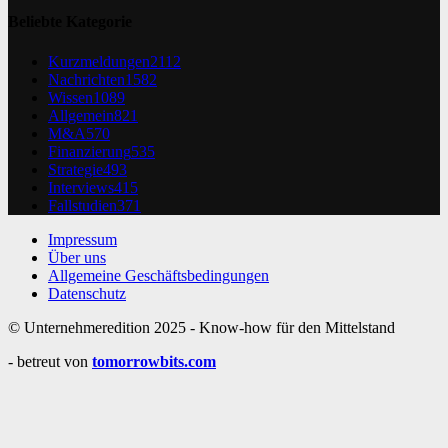
Beliebte Kategorie
Kurzmeldungen
2112
Nachrichten
1582
Wissen
1089
Allgemein
821
M&A
570
Finanzierung
535
Strategie
493
Interviews
415
Fallstudien
371
Impressum
Über uns
Allgemeine Geschäftsbedingungen
Datenschutz
© Unternehmeredition 2025 - Know-how für den Mittelstand
- betreut von
tomorrowbits.com