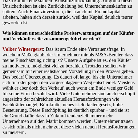
Dazu kommt eine stärkere Konsumzurückhaltung. Aufgrund dieser
Unsicherheiten ist eine Zurückhaltung bei Unternehmenskäufen zu
spüren. Auch Finanzinvestoren, die ja auch mit Fremdkapital
arbeiten, halten sich derzeit zurück, weil das Kapital deutlich teurer
geworden ist.
Wie können unterschiedliche Preiserwartungen auf der Käufer-
und Verkäuferseite zusammengeführt werden?
Volker Wintergerst
:
Das ist am Ende eine Vertrauensfrage. In
welchem Maße glaubt der Unternehmer mir als M&A-Berater, dass
meine Einschätzung richtig ist? Unsere Aufgabe ist es, den Käufer
zu motivieren, möglichst viel zu bezahlen. Trotzdem sollten wir
gemeinsam mit einer realistischen Vorstellung in den Prozess gehen.
Das bedarf Überzeugung. Es dauert oft lange, bis ein Unternehmer
sich für oder gegen den vorgeschlagenen Weg entscheidet. Meistens
wählt er aber doch den Verkauf, auch wenn am Ende weniger Geld
für seine Firma bezahlt wird. Viele Unternehmer sind auch erschöpft
angesichts der zahlreichen aktuellen Herausforderungen wie
Fachkräftemangel, Bürokratie, neues Lieferkettengesetz, hohe
Besteuerung. Diese Erschöpfung ist deutlich spürbar – und sie ist
ein Grund dafür, dass in Zukunft tendenziell immer mehr
Unternehmen auf den Markt kommen werden. Unternehmer trauen
es sich oftmals nicht mehr zu, diese vielen neuen Herausforderungen
zu meistern.