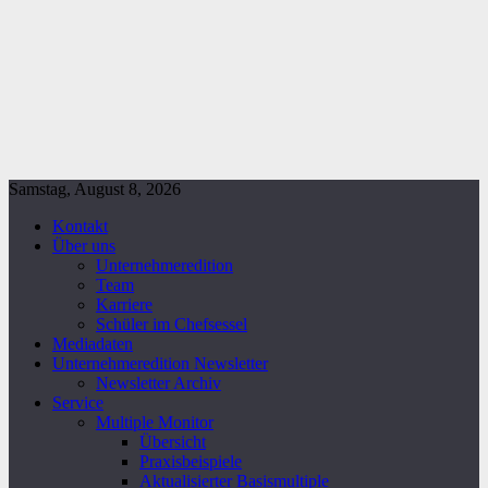
Samstag, August 8, 2026
Kontakt
Über uns
Unternehmeredition
Team
Karriere
Schüler im Chefsessel
Mediadaten
Unternehmeredition Newsletter
Newsletter Archiv
Service
Multiple Monitor
Übersicht
Praxisbeispiele
Aktualisierter Basismultiple