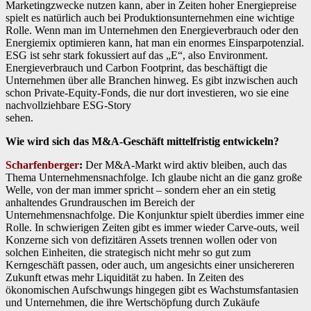
Marketingzwecke nutzen kann, aber in Zeiten hoher Energiepreise
spielt es natürlich auch bei Produktionsunternehmen eine wichtige
Rolle. Wenn man im Unternehmen den Energieverbrauch oder den
Energiemix optimieren kann, hat man ein enormes Einsparpotenzial.
ESG ist sehr stark fokussiert auf das „E“, also Environment.
Energieverbrauch und Carbon Footprint, das beschäftigt die
Unternehmen über alle Branchen hinweg. Es gibt inzwischen auch
schon Private-Equity-Fonds, die nur dort investieren, wo sie eine
nachvollziehbare ESG-Story
sehen.
Wie wird sich das M&A-Geschäft mittelfristig entwickeln?
Scharfenberger
:
Der M&A-Markt wird aktiv bleiben, auch das
Thema Unternehmensnachfolge. Ich glaube nicht an die ganz große
Welle, von der man immer spricht – sondern eher an ein stetig
anhaltendes Grundrauschen im Bereich der
Unternehmensnachfolge. Die Konjunktur spielt überdies immer eine
Rolle. In schwierigen Zeiten gibt es immer wieder Carve-outs, weil
Konzerne sich von defizitären Assets trennen wollen oder von
solchen Einheiten, die strategisch nicht mehr so gut zum
Kerngeschäft passen, oder auch, um angesichts einer unsichereren
Zukunft etwas mehr Liquidität zu haben. In Zeiten des
ökonomischen Aufschwungs hingegen gibt es Wachstumsfantasien
und Unternehmen, die ihre Wertschöpfung durch Zukäufe