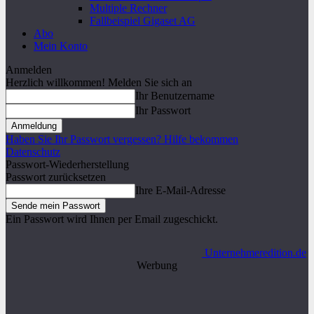
Multiple Rechner
Fallbeispiel Gigaset AG
Abo
Mein Konto
Anmelden
Herzlich willkommen! Melden Sie sich an
Ihr Benutzername
Ihr Passwort
Haben Sie Ihr Passwort vergessen? Hilfe bekommen
Datenschutz
Passwort-Wiederherstellung
Passwort zurücksetzen
Ihre E-Mail-Adresse
Ein Passwort wird Ihnen per Email zugeschickt.
Unternehmeredition.de
Werbung