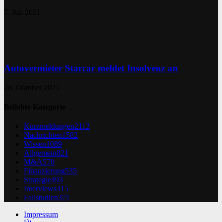
7. Juli 2021
Autovermieter Starcar meldet Insolvenz an
28. Oktober 2025
Beliebte Kategorie
Kurzmeldungen
2112
Nachrichten
1582
Wissen
1089
Allgemein
821
M&A
570
Finanzierung
535
Strategie
493
Interviews
415
Fallstudien
371
Impressum