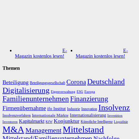
E-
E-
Magazin kostenlos lesen!
Magazin kostenlos lesen!
Themen
Deutschland
Corona
Beteiligung
Beteiligungsgesellschaft
Digitalisierung
Eigenverwaltung
ESG
Europa
Familienunternehmen
Finanzierung
Insolvenz
Firmenübernahme
ifo Institut
Innovation
Industrie
Internationalisierung
Internationale Märkte
Insolvenzverfahren
Investition
Konjunktur
Kapitalmarkt
Künstliche Intelligenz
Investoren
KfW
Liquidität
M&A
Mittelstand
Management
Mittelstand/Familienunternehmen
Nachfolge