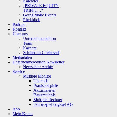
Kalender
„PRIVATE EQUITY
TRIFFT…“
GoingPublic Events
Rückblick
Podcast
Kontakt
Über uns
Unternehmeredition
Team
Karriere
Schüler im Chefsessel
Mediadaten
Unternehmeredition Newsletter
Newsletter Archiv
Service
Multiple Monitor
Übersicht
Praxisbeispiele
Aktualisierter
Basismultiple
Multiple Rechner
Fallbeispiel Gigaset AG
Abo
Mein Konto