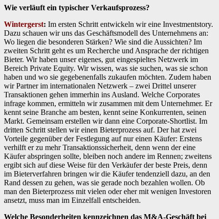
Wie verläuft ein typischer Verkaufsprozess?
Wintergerst
:
Im ersten Schritt entwickeln wir eine Investmentstory.
Dazu schauen wir uns das Geschäftsmodell des Unternehmens an:
Wo liegen die besonderen Stärken? Wie sind die Aussichten? Im
zweiten Schritt geht es um Recherche und Ansprache der richtigen
Bieter. Wir haben unser eigenes, gut eingespieltes Netzwerk im
Bereich Private Equity. Wir wissen, was sie suchen, was sie schon
haben und wo sie gegebenenfalls zukaufen möchten. Zudem haben
wir Partner im internationalen Netzwerk – zwei Drittel unserer
Transaktionen gehen immerhin ins Ausland. Welche Corporates
infrage kommen, ermitteln wir zusammen mit dem Unternehmer. Er
kennt seine Branche am besten, kennt seine Konkurrenten, seinen
Markt. Gemeinsam erstellen wir dann eine Corporate-Shortlist. Im
dritten Schritt stellen wir einen Bieterprozess auf. Der hat zwei
Vorteile gegenüber der Festlegung auf nur einen Käufer: Erstens
verhilft er zu mehr Transaktionssicherheit, denn wenn der eine
Käufer abspringen sollte, bleiben noch andere im Rennen; zweitens
ergibt sich auf diese Weise für den Verkäufer der beste Preis, denn
im Bieterverfahren bringen wir die Käufer tendenziell dazu, an den
Rand dessen zu gehen, was sie gerade noch bezahlen wollen. Ob
man den Bieterprozess mit vielen oder eher mit wenigen Investoren
ansetzt, muss man im Einzelfall entscheiden.
Welche Besonderheiten kennzeichnen das M&A-Geschäft bei