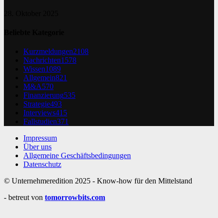
28. Oktober 2025
Beliebte Kategorie
Kurzmeldungen
2108
Nachrichten
1578
Wissen
1089
Allgemein
821
M&A
570
Finanzierung
535
Strategie
493
Interviews
415
Fallstudien
371
Impressum
Über uns
Allgemeine Geschäftsbedingungen
Datenschutz
© Unternehmeredition 2025 - Know-how für den Mittelstand
- betreut von
tomorrowbits.com