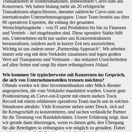
Transaktionen in Sondersituationen, insbesondere Carve-outs aus
Konzernen. Wir haben bislang mehr als 20 erfolgreiche
Transaktionen abgeschlossen, darunter zahlreiche Carve-outs aus
internationalen Unternehmensgruppen. Unser Team besteht aus über
80 operativen Experten, die entlang der gesamten
Wertschöpfungskette – von IT und Produktion bis hin zu Finanzen
und Vertrieb – tief eingebunden sind. Diese operative Stärke hilft
uns, Unternehmen nicht nur sauber aus Konzernstrukturen
herauszulösen, sondern auch in kurzer Zeit neu auszurichten.
Wichtig ist uns zudem unser „Partnership Approach“. Wir arbeiten
immer sehr eng mit dem Verkäufer zusammen und legen großen
Wert auf Transparenz und Vertrauen – das reduziert Unsicherheiten
auf allen Seiten und sorgt für einen reibungslosen Ablauf.
Wie kommen Sie typischerweise mit Konzernen ins Gespräch,
die sich von Unternehmensteilen trennen möchten?
Oftmals werden wir über Investmentbanken oder M&A-Berater
angesprochen, die vom Verkäufer mandatiert wurden. Unsere gute
Positionierung als Carve-out-Experte mit einem starken Track
Record mit einem erfahrenen operativen Team macht uns in solchen
Situationen attraktiv. Viele Konzerne stehen unter Druck, sich auf
ihr Kerngeschäft zu konzentrieren, und suchen verlässliche Partner
für die Trennung von Randaktivitäten. Unsere Erfahrung zeigt, dass
wir gerade dann überzeugen, wenn es darum geht, den Übergang
für alle Beteiligten so reibungslos wie möglich zu gestalten. Dabei