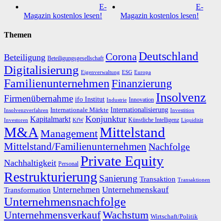
E-
E-
Magazin kostenlos lesen!
Magazin kostenlos lesen!
Themen
Deutschland
Corona
Beteiligung
Beteiligungsgesellschaft
Digitalisierung
Eigenverwaltung
ESG
Europa
Familienunternehmen
Finanzierung
Insolvenz
Firmenübernahme
ifo Institut
Innovation
Industrie
Internationalisierung
Internationale Märkte
Insolvenzverfahren
Investition
Konjunktur
Kapitalmarkt
Künstliche Intelligenz
Investoren
KfW
Liquidität
M&A
Mittelstand
Management
Mittelstand/Familienunternehmen
Nachfolge
Private Equity
Nachhaltigkeit
Personal
Restrukturierung
Sanierung
Transaktion
Transaktionen
Unternehmen
Unternehmenskauf
Transformation
Unternehmensnachfolge
Unternehmensverkauf
Wachstum
Wirtschaft/Politik