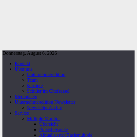
Donnerstag, August 6, 2026
Kontakt
Über uns
Unternehmeredition
Team
Karriere
Schüler im Chefsessel
Mediadaten
Unternehmeredition Newsletter
Newsletter Archiv
Service
Multiple Monitor
Übersicht
Praxisbeispiele
Aktualisierter Basismultiple