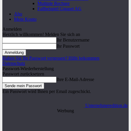
Multiple Rechner
Fallbeispiel Gigaset AG
Abo
Mein Konto
Anmelden
Herzlich willkommen! Melden Sie sich an
Ihr Benutzername
Ihr Passwort
Haben Sie Ihr Passwort vergessen? Hilfe bekommen
Datenschutz
Passwort-Wiederherstellung
Passwort zurücksetzen
Ihre E-Mail-Adresse
Ein Passwort wird Ihnen per Email zugeschickt.
Unternehmeredition.de
Werbung