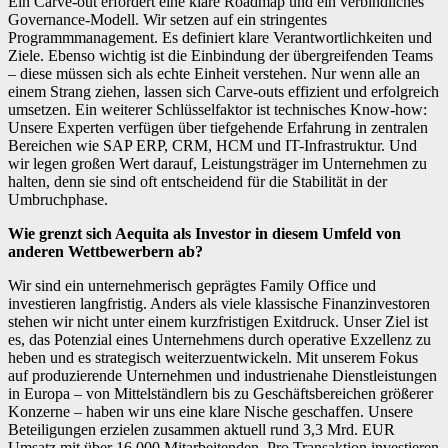
Ein Carve-out erfordert eine klare Roadmap und ein verbindliches
Governance-Modell. Wir setzen auf ein stringentes
Programmmanagement. Es definiert klare Verantwortlichkeiten und
Ziele. Ebenso wichtig ist die Einbindung der übergreifenden Teams
– diese müssen sich als echte Einheit verstehen. Nur wenn alle an
einem Strang ziehen, lassen sich Carve-outs effizient und erfolgreich
umsetzen. Ein weiterer Schlüsselfaktor ist technisches Know-how:
Unsere Experten verfügen über tiefgehende Erfahrung in zentralen
Bereichen wie SAP ERP, CRM, HCM und IT-Infrastruktur. Und
wir legen großen Wert darauf, Leistungsträger im Unternehmen zu
halten, denn sie sind oft entscheidend für die Stabilität in der
Umbruchphase.
Wie grenzt sich Aequita als Investor in diesem Umfeld von
anderen Wettbewerbern ab?
Wir sind ein unternehmerisch geprägtes Family Office und
investieren langfristig. Anders als viele klassische Finanzinvestoren
stehen wir nicht unter einem kurzfristigen Exitdruck. Unser Ziel ist
es, das Potenzial eines Unternehmens durch operative Exzellenz zu
heben und es strategisch weiterzuentwickeln. Mit unserem Fokus
auf produzierende Unternehmen und industrienahe Dienstleistungen
in Europa – von Mittelständlern bis zu Geschäftsbereichen größerer
Konzerne – haben wir uns eine klare Nische geschaffen. Unsere
Beteiligungen erzielen zusammen aktuell rund 3,3 Mrd. EUR
Umsatz mit über 16.000 Mitarbeitenden. Pro Transaktion investieren