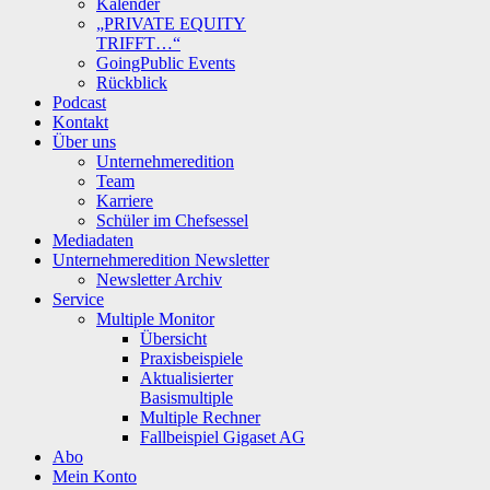
Kalender
„PRIVATE EQUITY
TRIFFT…“
GoingPublic Events
Rückblick
Podcast
Kontakt
Über uns
Unternehmeredition
Team
Karriere
Schüler im Chefsessel
Mediadaten
Unternehmeredition Newsletter
Newsletter Archiv
Service
Multiple Monitor
Übersicht
Praxisbeispiele
Aktualisierter
Basismultiple
Multiple Rechner
Fallbeispiel Gigaset AG
Abo
Mein Konto