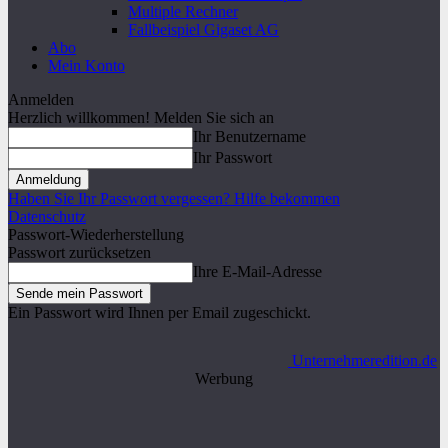
Multiple Rechner
Fallbeispiel Gigaset AG
Abo
Mein Konto
Anmelden
Herzlich willkommen! Melden Sie sich an
Ihr Benutzername
Ihr Passwort
Haben Sie Ihr Passwort vergessen? Hilfe bekommen
Datenschutz
Passwort-Wiederherstellung
Passwort zurücksetzen
Ihre E-Mail-Adresse
Ein Passwort wird Ihnen per Email zugeschickt.
Unternehmeredition.de
Werbung