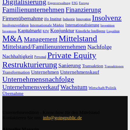
Digitalisierung
Eigenverwaltung
ESG
Europa
Familienunternehmen
Finanzierung
Insolvenz
Firmenübernahme
ifo Institut
Innovation
Industrie
Internationalisierung
Internationale Märkte
Insolvenzverfahren
Investition
Konjunktur
Kapitalmarkt
Künstliche Intelligenz
Investoren
KfW
Liquidität
M&A
Mittelstand
Management
Mittelstand/Familienunternehmen
Nachfolge
Private Equity
Nachhaltigkeit
Personal
Restrukturierung
Sanierung
Transaktion
Transaktionen
Unternehmen
Unternehmenskauf
Transformation
Unternehmensnachfolge
Unternehmensverkauf
Wachstum
Wirtschaft/Politik
Übernahme
Unternehmeredition - Know-how für den Mittelstand
Kontaktieren Sie uns:
info@goingpublic.de
Aktuelles Magazin