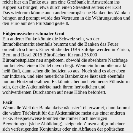
reicht hier ein Funke aus, um eine Großbank in Amsterdam ins
Kippen zu bringen, etwa durch einen Stresstest seitens der EZB.
Das wiederum könnte auch andere europäische Banken ins Wanken
bringen und prompt würde das Vertrauen in die Währungsunion und
den Euro auf den Prüfstand gestellt.
Eidgenössischer schmaler Grat
Ein anderer Funke könnte die Schweiz sein, wo der
Immobilienmarkt ebenfalls brummt und die Banken das Feuer
ordentlich schüren. Einer Studie der UBS zufolge werden in Zürich,
Bern und Basel 2015 Büroflächen für rund 35.000
Büroarbeitsplätze neu angeboten, obwohl die absehbare Nachfrage
nur bei etwa einem Drittel davon liegt. Wenn ein Immobilienmarkt
heiß läuft, dann sehen die Indizien so aus. Noch sind es aber eben
nur Indizien, und eine neuerliche Bankenkrise lässt sich ebenfalls
nur am Horizont erahnen. Es könnte aber auch ein neuer Föhnsturm
sein, der die Aktienmärkte nach ihrem herbstlichen und
wohlverdienten Durchatmen auf neue Höhen befördert.
Fazit
Wenn alle Welt der Bankenkrise nächster Teil erwartet, dann kommt
die wahre Triebkraft für die Aktienmärkte meist aus einer anderen
Ecke. Beispielsweise könnten die immer noch niedrigen
Bewertungen (siehe Abbildung), steigende Zinsen aufgrund einer
sich verfestigenden Konjunktur oder ein Abflauen der politischen