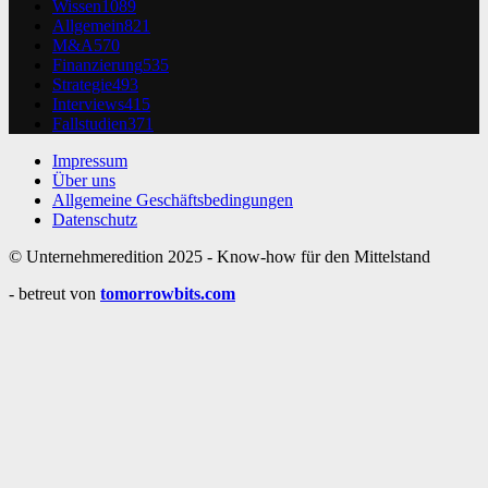
Wissen
1089
Allgemein
821
M&A
570
Finanzierung
535
Strategie
493
Interviews
415
Fallstudien
371
Impressum
Über uns
Allgemeine Geschäftsbedingungen
Datenschutz
© Unternehmeredition 2025 - Know-how für den Mittelstand
- betreut von
tomorrowbits.com