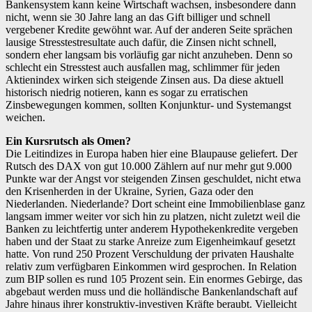
Bankensystem kann keine Wirtschaft wachsen, insbesondere dann
nicht, wenn sie 30 Jahre lang an das Gift billiger und schnell
vergebener Kredite gewöhnt war. Auf der anderen Seite sprächen
lausige Stresstestresultate auch dafür, die Zinsen nicht schnell,
sondern eher langsam bis vorläufig gar nicht anzuheben. Denn so
schlecht ein Stresstest auch ausfallen mag, schlimmer für jeden
Aktienindex wirken sich steigende Zinsen aus. Da diese aktuell
historisch niedrig notieren, kann es sogar zu erratischen
Zinsbewegungen kommen, sollten Konjunktur- und Systemangst
weichen.
Ein Kursrutsch als Omen?
Die Leitindizes in Europa haben hier eine Blaupause geliefert. Der
Rutsch des DAX von gut 10.000 Zählern auf nur mehr gut 9.000
Punkte war der Angst vor steigenden Zinsen geschuldet, nicht etwa
den Krisenherden in der Ukraine, Syrien, Gaza oder den
Niederlanden. Niederlande? Dort scheint eine Immobilienblase ganz
langsam immer weiter vor sich hin zu platzen, nicht zuletzt weil die
Banken zu leichtfertig unter anderem Hypothekenkredite vergeben
haben und der Staat zu starke Anreize zum Eigenheimkauf gesetzt
hatte. Von rund 250 Prozent Verschuldung der privaten Haushalte
relativ zum verfügbaren Einkommen wird gesprochen. In Relation
zum BIP sollen es rund 105 Prozent sein. Ein enormes Gebirge, das
abgebaut werden muss und die holländische Bankenlandschaft auf
Jahre hinaus ihrer konstruktiv-investiven Kräfte beraubt. Vielleicht