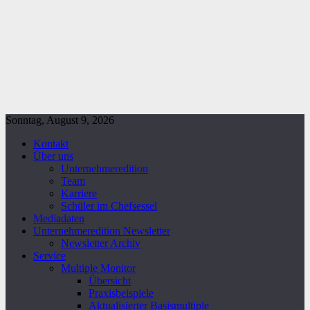
Sonntag, August 9, 2026
Kontakt
Über uns
Unternehmeredition
Team
Karriere
Schüler im Chefsessel
Mediadaten
Unternehmeredition Newsletter
Newsletter Archiv
Service
Multiple Monitor
Übersicht
Praxisbeispiele
Aktualisierter Basismultiple