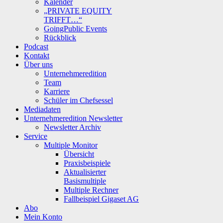
Kalender
„PRIVATE EQUITY
TRIFFT…“
GoingPublic Events
Rückblick
Podcast
Kontakt
Über uns
Unternehmeredition
Team
Karriere
Schüler im Chefsessel
Mediadaten
Unternehmeredition Newsletter
Newsletter Archiv
Service
Multiple Monitor
Übersicht
Praxisbeispiele
Aktualisierter
Basismultiple
Multiple Rechner
Fallbeispiel Gigaset AG
Abo
Mein Konto