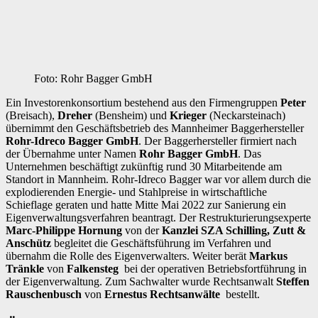
Foto: Rohr Bagger GmbH
Ein Investorenkonsortium bestehend aus den Firmengruppen
Peter
(Breisach),
Dreher
(Bensheim) und
Krieger
(Neckarsteinach)
übernimmt den Geschäftsbetrieb des Mannheimer Baggerhersteller
Rohr-Idreco Bagger GmbH
. Der Baggerhersteller firmiert nach
der Übernahme unter Namen
Rohr Bagger GmbH
. Das
Unternehmen beschäftigt zukünftig rund 30 Mitarbeitende am
Standort in Mannheim. Rohr-Idreco Bagger war vor allem durch die
explodierenden Energie- und Stahlpreise in wirtschaftliche
Schieflage geraten und hatte Mitte Mai 2022 zur Sanierung ein
Eigenverwaltungsverfahren beantragt. Der Restrukturierungsexperte
Marc-Philippe Hornung
von der
Kanzlei SZA Schilling, Zutt &
Anschütz
begleitet die Geschäftsführung im Verfahren und
übernahm die Rolle des Eigenverwalters. Weiter berät
Markus
Tränkle
von
Falkensteg
bei der operativen Betriebsfortführung in
der Eigenverwaltung. Zum Sachwalter wurde Rechtsanwalt
Steffen
Rauschenbusch
von
Ernestus Rechtsanwälte
bestellt.