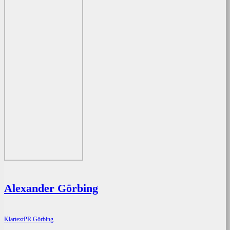
Alexander Görbing
KlartextPR Görbing