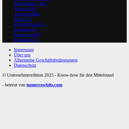
Nachrichten
1582
Wissen
1089
Allgemein
821
M&A
570
Finanzierung
535
Strategie
493
Interviews
415
Fallstudien
371
Impressum
Über uns
Allgemeine Geschäftsbedingungen
Datenschutz
© Unternehmeredition 2025 - Know-how für den Mittelstand
- betreut von
tomorrowbits.com