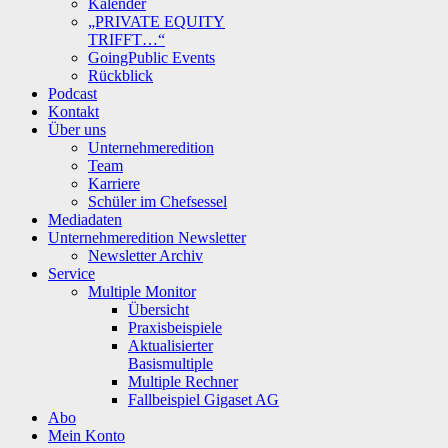
Kalender
„PRIVATE EQUITY
TRIFFT…“
GoingPublic Events
Rückblick
Podcast
Kontakt
Über uns
Unternehmeredition
Team
Karriere
Schüler im Chefsessel
Mediadaten
Unternehmeredition Newsletter
Newsletter Archiv
Service
Multiple Monitor
Übersicht
Praxisbeispiele
Aktualisierter
Basismultiple
Multiple Rechner
Fallbeispiel Gigaset AG
Abo
Mein Konto