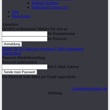
Multiple Rechner
Fallbeispiel Gigaset AG
Abo
Mein Konto
Anmelden
Herzlich willkommen! Melden Sie sich an
Ihr Benutzername
Ihr Passwort
Haben Sie Ihr Passwort vergessen? Hilfe bekommen
Datenschutz
Passwort-Wiederherstellung
Passwort zurücksetzen
Ihre E-Mail-Adresse
Ein Passwort wird Ihnen per Email zugeschickt.
Unternehmeredition.de
Werbung