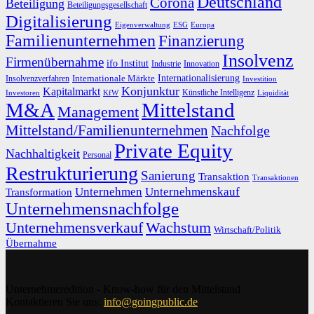
Deutschland
Corona
Beteiligung
Beteiligungsgesellschaft
Digitalisierung
Eigenverwaltung
ESG
Europa
Familienunternehmen
Finanzierung
Insolvenz
Firmenübernahme
ifo Institut
Innovation
Industrie
Internationalisierung
Internationale Märkte
Insolvenzverfahren
Investition
Konjunktur
Kapitalmarkt
Künstliche Intelligenz
Investoren
KfW
Liquidität
M&A
Mittelstand
Management
Mittelstand/Familienunternehmen
Nachfolge
Private Equity
Nachhaltigkeit
Personal
Restrukturierung
Sanierung
Transaktion
Transaktionen
Unternehmen
Unternehmenskauf
Transformation
Unternehmensnachfolge
Unternehmensverkauf
Wachstum
Wirtschaft/Politik
Übernahme
Unternehmeredition - Know-how für den Mittelstand
Kontaktieren Sie uns:
info@goingpublic.de