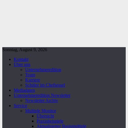
Sonntag, August 9, 2026
Kontakt
Über uns
Unternehmeredition
Team
Karriere
Schüler im Chefsessel
Mediadaten
Unternehmeredition Newsletter
Newsletter Archiv
Service
Multiple Monitor
Übersicht
Praxisbeispiele
Aktualisierter Basismultiple