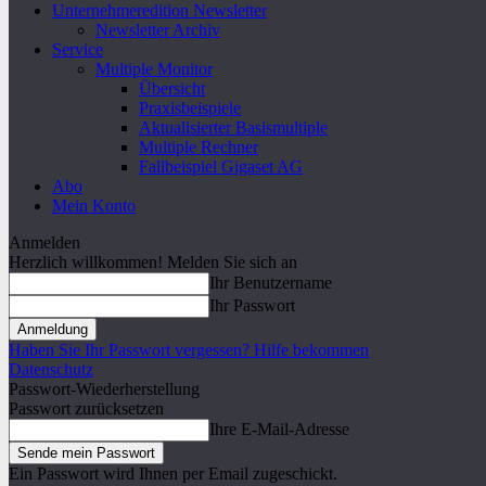
Unternehmeredition Newsletter
Newsletter Archiv
Service
Multiple Monitor
Übersicht
Praxisbeispiele
Aktualisierter Basismultiple
Multiple Rechner
Fallbeispiel Gigaset AG
Abo
Mein Konto
Anmelden
Herzlich willkommen! Melden Sie sich an
Ihr Benutzername
Ihr Passwort
Haben Sie Ihr Passwort vergessen? Hilfe bekommen
Datenschutz
Passwort-Wiederherstellung
Passwort zurücksetzen
Ihre E-Mail-Adresse
Ein Passwort wird Ihnen per Email zugeschickt.