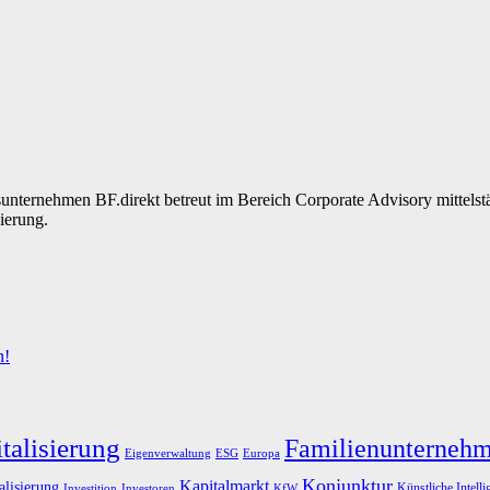
gsunternehmen BF.direkt betreut im Bereich Corporate Advisory mittels
ierung.
n!
talisierung
Familienunterneh
Eigenverwaltung
ESG
Europa
Konjunktur
Kapitalmarkt
alisierung
Künstliche Intelli
Investoren
KfW
Investition