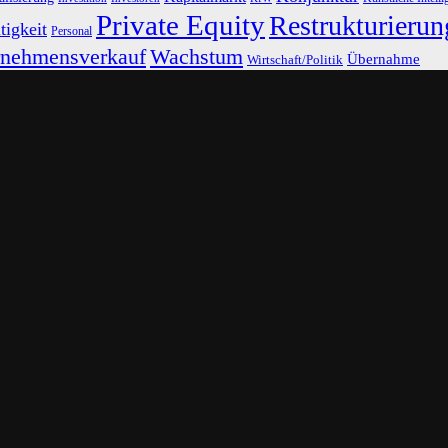
Private Equity
Restrukturierun
tigkeit
Personal
rnehmensverkauf
Wachstum
Übernahme
Wirtschaft/Politik