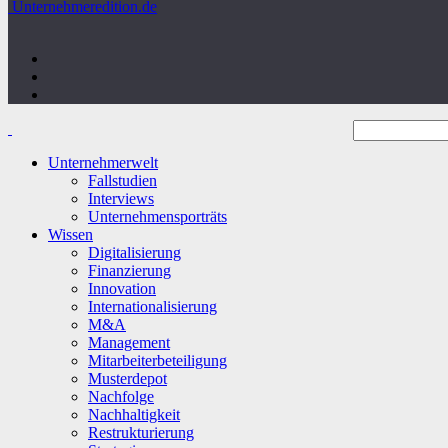
Unternehmeredition.de
Unternehmerwelt
Fallstudien
Interviews
Unternehmensporträts
Wissen
Digitalisierung
Finanzierung
Innovation
Internationalisierung
M&A
Management
Mitarbeiterbeteiligung
Musterdepot
Nachfolge
Nachhaltigkeit
Restrukturierung