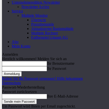
Unternehmeredition Newsletter
Newsletter Archiv
Service
Multiple Monitor
Übersicht
Praxisbeispiele
Aktualisierter Basismultiple
Multiple Rechner
Fallbeispiel Gigaset AG
Abo
Mein Konto
Anmelden
Herzlich willkommen! Melden Sie sich an
Ihr Benutzername
Ihr Passwort
Haben Sie Ihr Passwort vergessen? Hilfe bekommen
Datenschutz
Passwort-Wiederherstellung
Passwort zurücksetzen
Ihre E-Mail-Adresse
Ein Passwort wird Ihnen per Email zugeschickt.