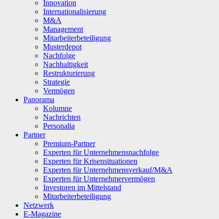
Innovation
Internationalisierung
M&A
Management
Mitarbeiterbeteiligung
Musterdepot
Nachfolge
Nachhaltigkeit
Restrukturierung
Strategie
Vermögen
Panorama
Kolumne
Nachrichten
Personalia
Partner
Premium-Partner
Experten für Unternehmensnachfolge
Experten für Krisensituationen
Experten für Unternehmensverkauf/M&A
Experten für Unternehmervermögen
Investoren im Mittelstand
Mitarbeiterbeteiligung
Netzwerk
E-Magazine