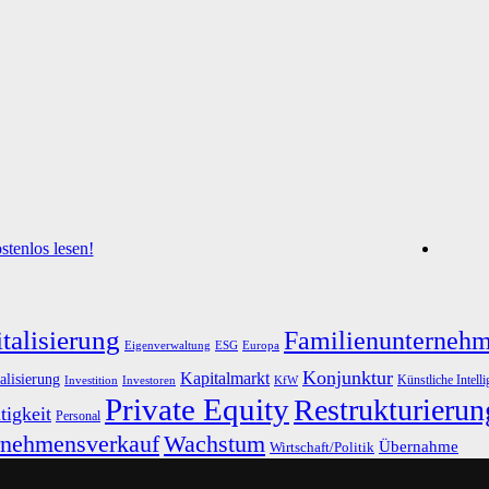
tenlos lesen!
talisierung
Familienunterneh
Eigenverwaltung
ESG
Europa
Konjunktur
Kapitalmarkt
alisierung
Künstliche Intell
Investoren
KfW
Investition
Private Equity
Restrukturierun
tigkeit
Personal
rnehmensverkauf
Wachstum
Übernahme
Wirtschaft/Politik