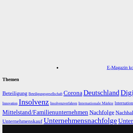
E-Magazin kos
Themen
Digi
Deutschland
Corona
Beteiligung
Beteiligungsgesellschaft
Insolvenz
Internation
Internationale Märkte
Innovation
Insolvenzverfahren
Mittelstand/Familienunternehmen
Nachfolge
Nachhal
Unternehmensnachfolge
Unte
Unternehmenskauf