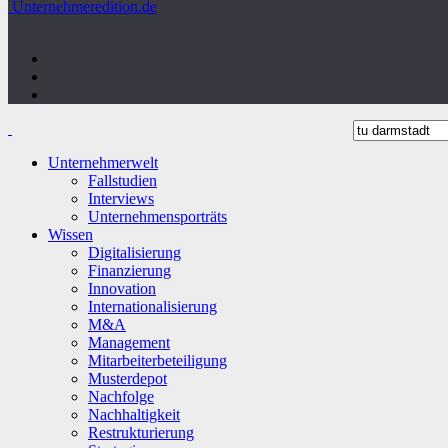
Unternehmeredition.de
Unternehmerwelt
Fallstudien
Interviews
Unternehmensporträts
Wissen
Digitalisierung
Finanzierung
Innovation
Internationalisierung
M&A
Management
Mitarbeiterbeteiligung
Musterdepot
Nachfolge
Nachhaltigkeit
Restrukturierung