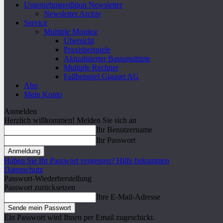
Unternehmeredition Newsletter
Newsletter Archiv
Service
Multiple Monitor
Übersicht
Praxisbeispiele
Aktualisierter Basismultiple
Multiple Rechner
Fallbeispiel Gigaset AG
Abo
Mein Konto
Anmelden
Herzlich willkommen! Melden Sie sich an
Ihr Benutzername
Ihr Passwort
Haben Sie Ihr Passwort vergessen? Hilfe bekommen
Datenschutz
Passwort-Wiederherstellung
Passwort zurücksetzen
Ihre E-Mail-Adresse
Ein Passwort wird Ihnen per Email zugeschickt.