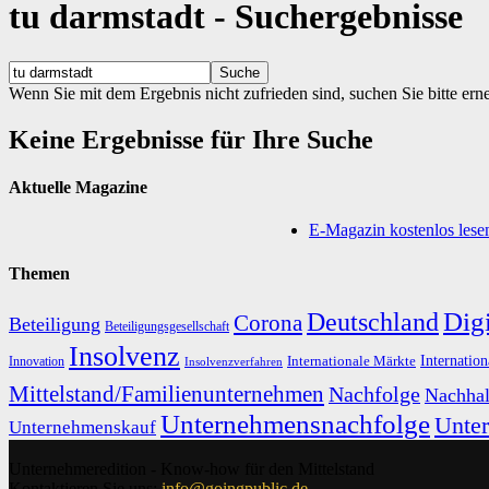
tu darmstadt
-
Suchergebnisse
Wenn Sie mit dem Ergebnis nicht zufrieden sind, suchen Sie bitte ern
Keine Ergebnisse für Ihre Suche
Aktuelle Magazine
E-Magazin kostenlos lese
Themen
Digi
Deutschland
Corona
Beteiligung
Beteiligungsgesellschaft
Insolvenz
Internation
Internationale Märkte
Innovation
Insolvenzverfahren
Mittelstand/Familienunternehmen
Nachfolge
Nachhal
Unternehmensnachfolge
Unte
Unternehmenskauf
Unternehmeredition - Know-how für den Mittelstand
Kontaktieren Sie uns:
info@goingpublic.de