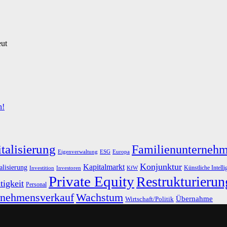
eut
n!
talisierung
Familienunterneh
Eigenverwaltung
ESG
Europa
Konjunktur
Kapitalmarkt
alisierung
Künstliche Intelli
Investoren
KfW
Investition
Private Equity
Restrukturierun
tigkeit
Personal
rnehmensverkauf
Wachstum
Übernahme
Wirtschaft/Politik