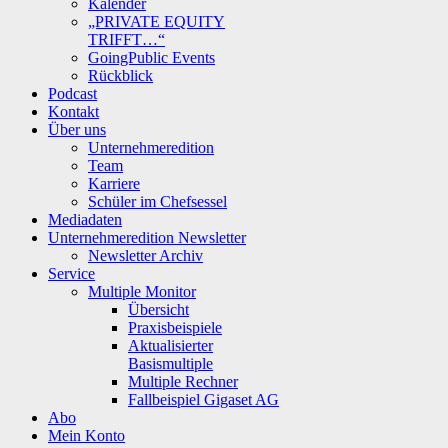
Kalender
„PRIVATE EQUITY
TRIFFT…“
GoingPublic Events
Rückblick
Podcast
Kontakt
Über uns
Unternehmeredition
Team
Karriere
Schüler im Chefsessel
Mediadaten
Unternehmeredition Newsletter
Newsletter Archiv
Service
Multiple Monitor
Übersicht
Praxisbeispiele
Aktualisierter
Basismultiple
Multiple Rechner
Fallbeispiel Gigaset AG
Abo
Mein Konto