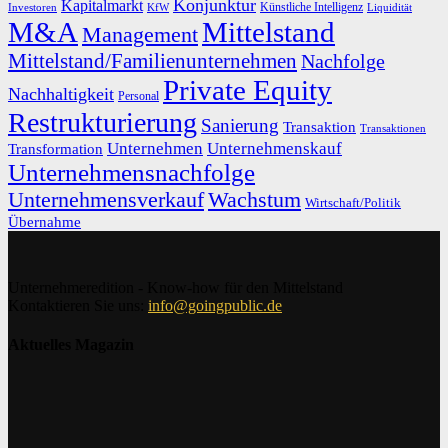
Konjunktur
Kapitalmarkt
Künstliche Intelligenz
Investoren
KfW
Liquidität
M&A
Mittelstand
Management
Mittelstand/Familienunternehmen
Nachfolge
Private Equity
Nachhaltigkeit
Personal
Restrukturierung
Sanierung
Transaktion
Transaktionen
Unternehmen
Unternehmenskauf
Transformation
Unternehmensnachfolge
Unternehmensverkauf
Wachstum
Wirtschaft/Politik
Übernahme
Unternehmeredition - Know-how für den Mittelstand
Kontaktieren Sie uns:
info@goingpublic.de
Aktuelles Magazin