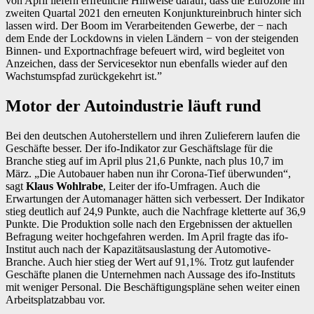
von April liefern erfreuliche Hinweise darauf, dass die Eurozone im
zweiten Quartal 2021 den erneuten Konjunktureinbruch hinter sich
lassen wird. Der Boom im Verarbeitenden Gewerbe, der − nach
dem Ende der Lockdowns in vielen Ländern − von der steigenden
Binnen- und Exportnachfrage befeuert wird, wird begleitet von
Anzeichen, dass der Servicesektor nun ebenfalls wieder auf den
Wachstumspfad zurückgekehrt ist.”
Motor der Autoindustrie läuft rund
Bei den deutschen Autoherstellern und ihren Zulieferern laufen die
Geschäfte besser. Der ifo-Indikator zur Geschäftslage für die
Branche stieg auf im April plus 21,6 Punkte, nach plus 10,7 im
März. „Die Autobauer haben nun ihr Corona-Tief überwunden“,
sagt
Klaus Wohlrabe
, Leiter der ifo-Umfragen. Auch die
Erwartungen der Automanager hätten sich verbessert. Der Indikator
stieg deutlich auf 24,9 Punkte, auch die Nachfrage kletterte auf 36,9
Punkte. Die Produktion solle nach den Ergebnissen der aktuellen
Befragung weiter hochgefahren werden. Im April fragte das ifo-
Institut auch nach der Kapazitätsauslastung der Automotive-
Branche. Auch hier stieg der Wert auf 91,1%. Trotz gut laufender
Geschäfte planen die Unternehmen nach Aussage des ifo-Instituts
mit weniger Personal. Die Beschäftigungspläne sehen weiter einen
Arbeitsplatzabbau vor.