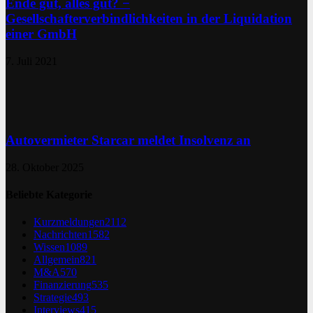
Ende gut, alles gut? −
Gesellschafterverbindlichkeiten in der Liquidation
einer GmbH
7. Juli 2021
Autovermieter Starcar meldet Insolvenz an
28. Oktober 2025
Beliebte Kategorie
Kurzmeldungen
2112
Nachrichten
1582
Wissen
1089
Allgemein
821
M&A
570
Finanzierung
535
Strategie
493
Interviews
415