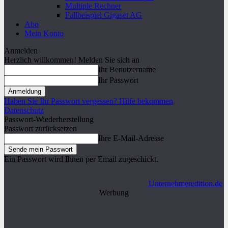
Multiple Rechner
Fallbeispiel Gigaset AG
Abo
Mein Konto
Anmelden
Herzlich willkommen! Melden Sie sich an
Ihr Benutzername
Ihr Passwort
Haben Sie Ihr Passwort vergessen? Hilfe bekommen
Datenschutz
Passwort-Wiederherstellung
Passwort zurücksetzen
Ihre E-Mail-Adresse
Ein Passwort wird Ihnen per Email zugeschickt.
Unternehmeredition.de
Werbung