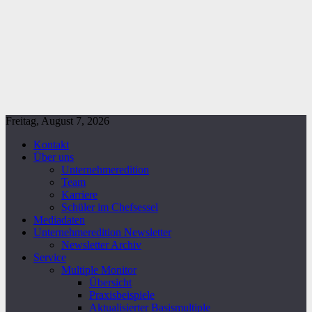
Freitag, August 7, 2026
Kontakt
Über uns
Unternehmeredition
Team
Karriere
Schüler im Chefsessel
Mediadaten
Unternehmeredition Newsletter
Newsletter Archiv
Service
Multiple Monitor
Übersicht
Praxisbeispiele
Aktualisierter Basismultiple