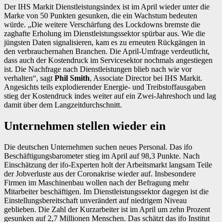
Der IHS Markit Dienstleistungsindex ist im April wieder unter die
Marke von 50 Punkten gesunken, die ein Wachstum bedeuten
würde. „Die weitere Verschärfung des Lockdowns bremste die
zaghafte Erholung im Dienstleistungssektor spürbar aus. Wie die
jüngsten Daten signalisieren, kam es zu erneuten Rückgängen in
den verbrauchernahen Branchen. Die April-Umfrage verdeutlicht,
dass auch der Kostendruck im Servicesektor nochmals angestiegen
ist. Die Nachfrage nach Dienstleistungen blieb nach wie vor
verhalten“, sagt
Phil Smith
, Associate Director bei IHS Markit.
Angesichts teils explodierender Energie- und Treibstoffausgaben
stieg der Kostendruck indes weiter auf ein Zwei-Jahreshoch und lag
damit über dem Langzeitdurchschnitt.
Unternehmen stellen wieder ein
Die deutschen Unternehmen suchen neues Personal. Das ifo
Beschäftigungsbarometer stieg im April auf 98,3 Punkte. Nach
Einschätzung der ifo-Experten holt der Arbeitsmarkt langsam Teile
der Jobverluste aus der Coronakrise wieder auf. Insbesondere
Firmen im Maschinenbau wollen nach der Befragung mehr
Mitarbeiter beschäftigen. Im Dienstleistungssektor dagegen ist die
Einstellungsbereitschaft unverändert auf niedrigem Niveau
geblieben. Die Zahl der Kurzarbeiter ist im April um zehn Prozent
gesunken auf 2,7 Millionen Menschen. Das schätzt das ifo Institut