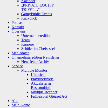
Kalender
„PRIVATE EQUITY
TRIFFT…“
GoingPublic Events
Rückblick
Podcast
Kontakt
Über uns
Unternehmeredition
Team
Karriere
Schüler im Chefsessel
Mediadaten
Unternehmeredition Newsletter
Newsletter Archiv
Service
Multiple Monitor
Übersicht
Praxisbeispiele
Aktualisierter
Basismultiple
Multiple Rechner
Fallbeispiel Gigaset AG
Abo
Mein Konto