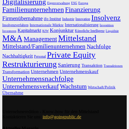
Digitalisierung
Eigenverwaltung
ESG
Europa
Familienunternehmen
Finanzierung
Insolvenz
Firmenübernahme
ifo Institut
Innovation
Industrie
Internationalisierung
Internationale Märkte
Insolvenzverfahren
Investition
Konjunktur
Kapitalmarkt
Künstliche Intelligenz
Investoren
KfW
Liquidität
M&A
Mittelstand
Management
Mittelstand/Familienunternehmen
Nachfolge
Private Equity
Nachhaltigkeit
Personal
Restrukturierung
Sanierung
Transaktion
Transaktionen
Unternehmen
Unternehmenskauf
Transformation
Unternehmensnachfolge
Unternehmensverkauf
Wachstum
Wirtschaft/Politik
Übernahme
Unternehmeredition - Know-how für den Mittelstand
Kontaktieren Sie uns:
info@goingpublic.de
Aktuelles Magazin