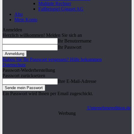
Multiple Rechner
Fallbeispiel Gigaset AG
Abo
Mein Konto
Anmelden
Herzlich willkommen! Melden Sie sich an
Ihr Benutzername
Ihr Passwort
Haben Sie Ihr Passwort vergessen? Hilfe bekommen
Datenschutz
Passwort-Wiederherstellung
Passwort zurücksetzen
Ihre E-Mail-Adresse
Ein Passwort wird Ihnen per Email zugeschickt.
Unternehmeredition.de
Werbung