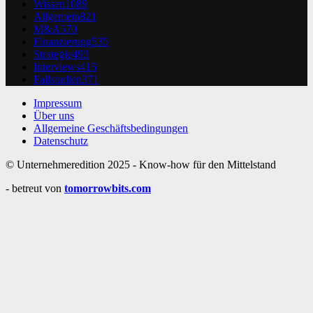
Wissen
1089
Allgemein
821
M&A
570
Finanzierung
535
Strategie
493
Interviews
415
Fallstudien
371
Impressum
Über uns
Allgemeine Geschäftsbedingungen
Datenschutz
© Unternehmeredition 2025 - Know-how für den Mittelstand
- betreut von
tomorrowbits.com