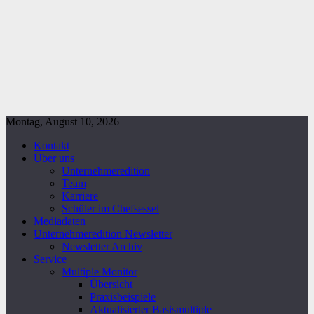
Montag, August 10, 2026
Kontakt
Über uns
Unternehmeredition
Team
Karriere
Schüler im Chefsessel
Mediadaten
Unternehmeredition Newsletter
Newsletter Archiv
Service
Multiple Monitor
Übersicht
Praxisbeispiele
Aktualisierter Basismultiple