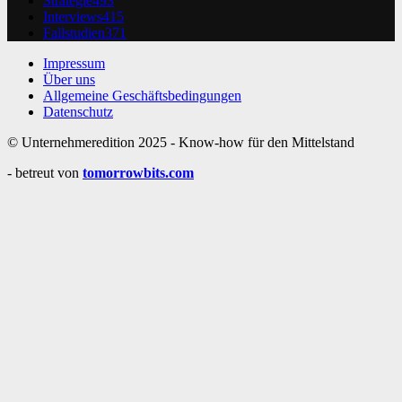
Strategie
493
Interviews
415
Fallstudien
371
Impressum
Über uns
Allgemeine Geschäftsbedingungen
Datenschutz
© Unternehmeredition 2025 - Know-how für den Mittelstand
- betreut von
tomorrowbits.com