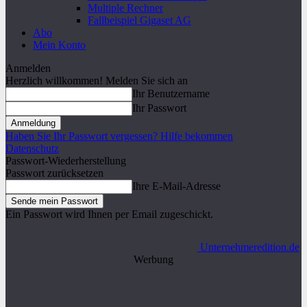
Multiple Rechner
Fallbeispiel Gigaset AG
Abo
Mein Konto
Anmelden
Herzlich willkommen! Melden Sie sich an
Ihr Benutzername
Ihr Passwort
Haben Sie Ihr Passwort vergessen? Hilfe bekommen
Datenschutz
Passwort-Wiederherstellung
Passwort zurücksetzen
Ihre E-Mail-Adresse
Ein Passwort wird Ihnen per Email zugeschickt.
Unternehmeredition.de
Werbung