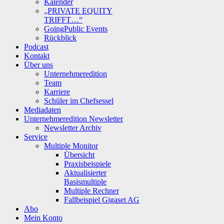
Kalender
„PRIVATE EQUITY
TRIFFT…“
GoingPublic Events
Rückblick
Podcast
Kontakt
Über uns
Unternehmeredition
Team
Karriere
Schüler im Chefsessel
Mediadaten
Unternehmeredition Newsletter
Newsletter Archiv
Service
Multiple Monitor
Übersicht
Praxisbeispiele
Aktualisierter
Basismultiple
Multiple Rechner
Fallbeispiel Gigaset AG
Abo
Mein Konto