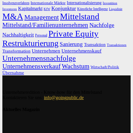
Internationalisierung
Internationale Märkte
Insolvenzverfahren
Investition
Konjunktur
Kapitalmarkt
Künstliche Intelligenz
Investoren
KfW
Liquidität
M&A
Mittelstand
Management
Mittelstand/Familienunternehmen
Nachfolge
Private Equity
Nachhaltigkeit
Personal
Restrukturierung
Sanierung
Transaktion
Transaktionen
Unternehmen
Unternehmenskauf
Transformation
Unternehmensnachfolge
Unternehmensverkauf
Wachstum
Wirtschaft/Politik
Übernahme
Unternehmeredition - Know-how für den Mittelstand
Kontaktieren Sie uns:
info@goingpublic.de
Aktuelles Magazin