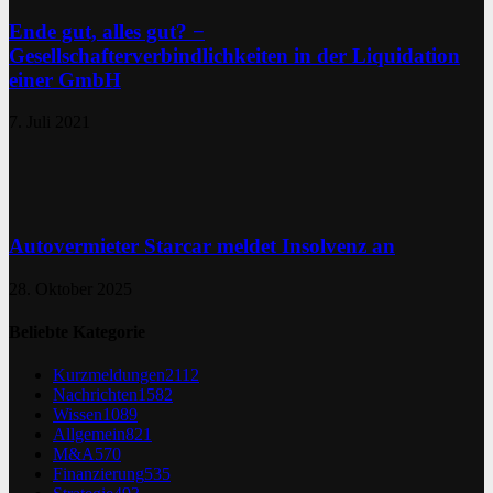
Ende gut, alles gut? −
Gesellschafterverbindlichkeiten in der Liquidation
einer GmbH
7. Juli 2021
Autovermieter Starcar meldet Insolvenz an
28. Oktober 2025
Beliebte Kategorie
Kurzmeldungen
2112
Nachrichten
1582
Wissen
1089
Allgemein
821
M&A
570
Finanzierung
535