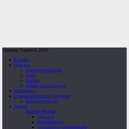
Samstag, August 8, 2026
Kontakt
Über uns
Unternehmeredition
Team
Karriere
Schüler im Chefsessel
Mediadaten
Unternehmeredition Newsletter
Newsletter Archiv
Service
Multiple Monitor
Übersicht
Praxisbeispiele
Aktualisierter Basismultiple