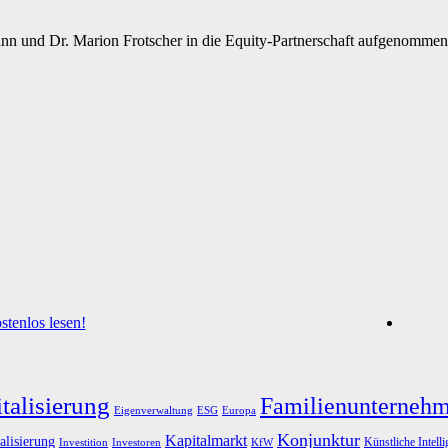
nn und Dr. Marion Frotscher in die Equity-Partnerschaft aufgenomme
tenlos lesen!
talisierung
Familienunterneh
Eigenverwaltung
ESG
Europa
Konjunktur
Kapitalmarkt
alisierung
Künstliche Intell
Investoren
KfW
Investition