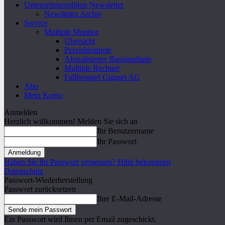
Unternehmeredition Newsletter
Newsletter Archiv
Service
Multiple Monitor
Übersicht
Praxisbeispiele
Aktualisierter Basismultiple
Multiple Rechner
Fallbeispiel Gigaset AG
Abo
Mein Konto
Anmelden
Herzlich willkommen! Melden Sie sich an
Ihr Benutzername
Ihr Passwort
Haben Sie Ihr Passwort vergessen? Hilfe bekommen
Datenschutz
Passwort-Wiederherstellung
Passwort zurücksetzen
Ihre E-Mail-Adresse
Ein Passwort wird Ihnen per Email zugeschickt.