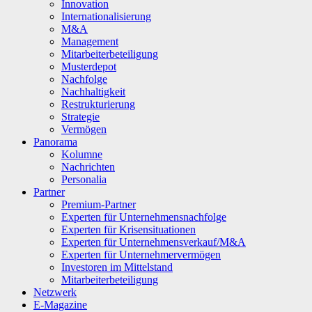
Innovation
Internationalisierung
M&A
Management
Mitarbeiterbeteiligung
Musterdepot
Nachfolge
Nachhaltigkeit
Restrukturierung
Strategie
Vermögen
Panorama
Kolumne
Nachrichten
Personalia
Partner
Premium-Partner
Experten für Unternehmensnachfolge
Experten für Krisensituationen
Experten für Unternehmensverkauf/M&A
Experten für Unternehmervermögen
Investoren im Mittelstand
Mitarbeiterbeteiligung
Netzwerk
E-Magazine