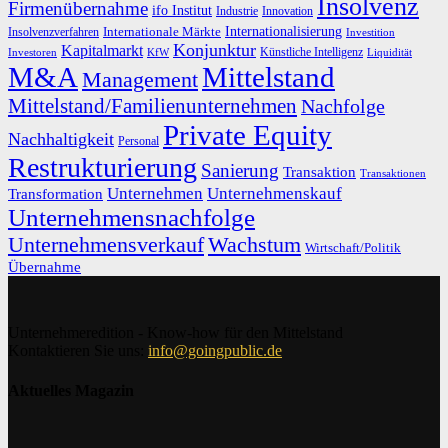
Insolvenz
Firmenübernahme
ifo Institut
Innovation
Industrie
Internationalisierung
Internationale Märkte
Insolvenzverfahren
Investition
Konjunktur
Kapitalmarkt
Künstliche Intelligenz
Investoren
KfW
Liquidität
M&A
Mittelstand
Management
Mittelstand/Familienunternehmen
Nachfolge
Private Equity
Nachhaltigkeit
Personal
Restrukturierung
Sanierung
Transaktion
Transaktionen
Unternehmen
Unternehmenskauf
Transformation
Unternehmensnachfolge
Unternehmensverkauf
Wachstum
Wirtschaft/Politik
Übernahme
Unternehmeredition - Know-how für den Mittelstand
Kontaktieren Sie uns:
info@goingpublic.de
Aktuelles Magazin