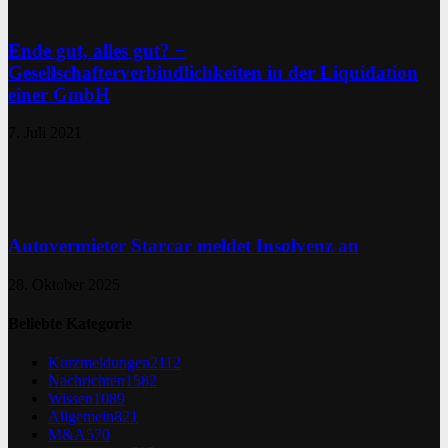
Ende gut, alles gut? −
Gesellschafterverbindlichkeiten in der Liquidation
einer GmbH
7. Juli 2021
Autovermieter Starcar meldet Insolvenz an
28. Oktober 2025
Beliebte Kategorie
Kurzmeldungen
2112
Nachrichten
1582
Wissen
1089
Allgemein
821
M&A
570