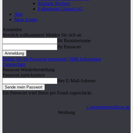
Multiple Rechner
Fallbeispiel Gigaset AG
Abo
Mein Konto
Anmelden
Herzlich willkommen! Melden Sie sich an
Ihr Benutzername
Ihr Passwort
Haben Sie Ihr Passwort vergessen? Hilfe bekommen
Datenschutz
Passwort-Wiederherstellung
Passwort zurücksetzen
Ihre E-Mail-Adresse
Ein Passwort wird Ihnen per Email zugeschickt.
Unternehmeredition.de
Werbung