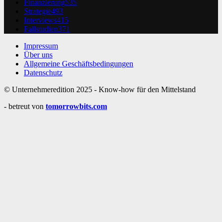
Finanzierung
535
Strategie
493
Interviews
415
Fallstudien
371
Impressum
Über uns
Allgemeine Geschäftsbedingungen
Datenschutz
© Unternehmeredition 2025 - Know-how für den Mittelstand
- betreut von
tomorrowbits.com