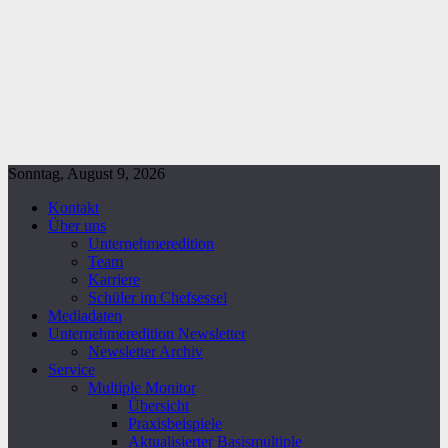
Sonntag, August 9, 2026
Kontakt
Über uns
Unternehmeredition
Team
Karriere
Schüler im Chefsessel
Mediadaten
Unternehmeredition Newsletter
Newsletter Archiv
Service
Multiple Monitor
Übersicht
Praxisbeispiele
Aktualisierter Basismultiple