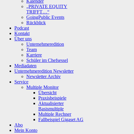
Kalender
„PRIVATE EQUITY
TRIFFT…“
GoingPublic Events
Rückblick
Podcast
Kontakt
Über uns
Unternehmeredition
Team
Karriere
Schüler im Chefsessel
Mediadaten
Unternehmeredition Newsletter
Newsletter Archiv
Service
Multiple Monitor
Übersicht
Praxisbeispiele
Aktualisierter
Basismultiple
Multiple Rechner
Fallbeispiel Gigaset AG
Abo
Mein Konto