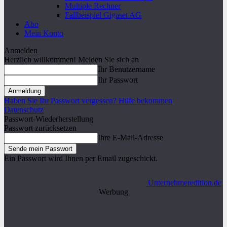
Multiple Rechner
Fallbeispiel Gigaset AG
Abo
Mein Konto
Anmelden
Herzlich willkommen! Melden Sie sich an
Ihr Benutzername
Ihr Passwort
Haben Sie Ihr Passwort vergessen? Hilfe bekommen
Datenschutz
Passwort-Wiederherstellung
Passwort zurücksetzen
Ihre E-Mail-Adresse
Ein Passwort wird Ihnen per Email zugeschickt.
Unternehmeredition.de
Werbung