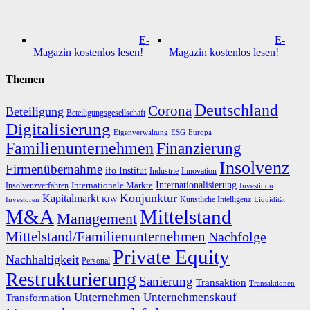
E-
E-
Magazin kostenlos lesen!
Magazin kostenlos lesen!
Themen
Deutschland
Corona
Beteiligung
Beteiligungsgesellschaft
Digitalisierung
Eigenverwaltung
ESG
Europa
Familienunternehmen
Finanzierung
Insolvenz
Firmenübernahme
ifo Institut
Innovation
Industrie
Internationalisierung
Internationale Märkte
Insolvenzverfahren
Investition
Konjunktur
Kapitalmarkt
Künstliche Intelligenz
Investoren
KfW
Liquidität
M&A
Mittelstand
Management
Mittelstand/Familienunternehmen
Nachfolge
Private Equity
Nachhaltigkeit
Personal
Restrukturierung
Sanierung
Transaktion
Transaktionen
Unternehmen
Unternehmenskauf
Transformation