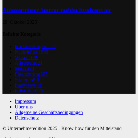
Autovermieter Starcar meldet Insolvenz an
28. Oktober 2025
Beliebte Kategorie
Kurzmeldungen
2112
Nachrichten
1582
Wissen
1089
Allgemein
821
M&A
570
Finanzierung
535
Strategie
493
Interviews
415
Fallstudien
371
Impressum
Über uns
Allgemeine Geschäftsbedingungen
Datenschutz
© Unternehmeredition 2025 - Know-how für den Mittelstand