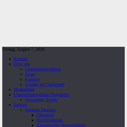
Freitag, August 7, 2026
Kontakt
Über uns
Unternehmeredition
Team
Karriere
Schüler im Chefsessel
Mediadaten
Unternehmeredition Newsletter
Newsletter Archiv
Service
Multiple Monitor
Übersicht
Praxisbeispiele
Aktualisierter Basismultiple