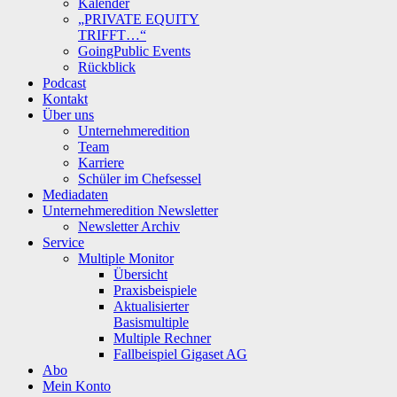
Kalender
„PRIVATE EQUITY
TRIFFT…“
GoingPublic Events
Rückblick
Podcast
Kontakt
Über uns
Unternehmeredition
Team
Karriere
Schüler im Chefsessel
Mediadaten
Unternehmeredition Newsletter
Newsletter Archiv
Service
Multiple Monitor
Übersicht
Praxisbeispiele
Aktualisierter
Basismultiple
Multiple Rechner
Fallbeispiel Gigaset AG
Abo
Mein Konto