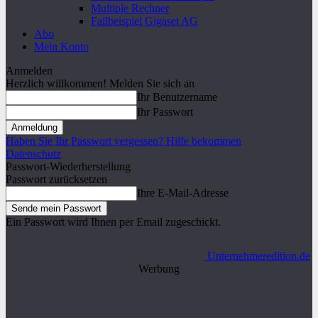
Multiple Rechner
Fallbeispiel Gigaset AG
Abo
Mein Konto
Anmelden
Herzlich willkommen! Melden Sie sich an
Ihr Benutzername
Ihr Passwort
Haben Sie Ihr Passwort vergessen? Hilfe bekommen
Datenschutz
Passwort-Wiederherstellung
Passwort zurücksetzen
Ihre E-Mail-Adresse
Ein Passwort wird Ihnen per Email zugeschickt.
Unternehmeredition.de
Werbung