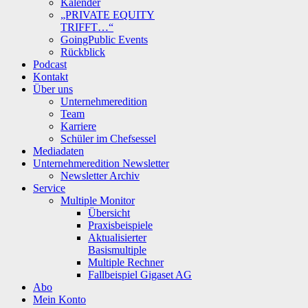
Kalender
„PRIVATE EQUITY
TRIFFT…“
GoingPublic Events
Rückblick
Podcast
Kontakt
Über uns
Unternehmeredition
Team
Karriere
Schüler im Chefsessel
Mediadaten
Unternehmeredition Newsletter
Newsletter Archiv
Service
Multiple Monitor
Übersicht
Praxisbeispiele
Aktualisierter
Basismultiple
Multiple Rechner
Fallbeispiel Gigaset AG
Abo
Mein Konto