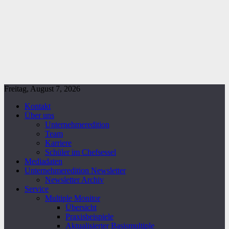
Freitag, August 7, 2026
Kontakt
Über uns
Unternehmeredition
Team
Karriere
Schüler im Chefsessel
Mediadaten
Unternehmeredition Newsletter
Newsletter Archiv
Service
Multiple Monitor
Übersicht
Praxisbeispiele
Aktualisierter Basismultiple