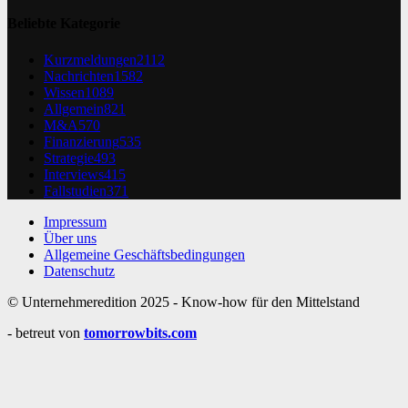
Beliebte Kategorie
Kurzmeldungen
2112
Nachrichten
1582
Wissen
1089
Allgemein
821
M&A
570
Finanzierung
535
Strategie
493
Interviews
415
Fallstudien
371
Impressum
Über uns
Allgemeine Geschäftsbedingungen
Datenschutz
© Unternehmeredition 2025 - Know-how für den Mittelstand
- betreut von
tomorrowbits.com