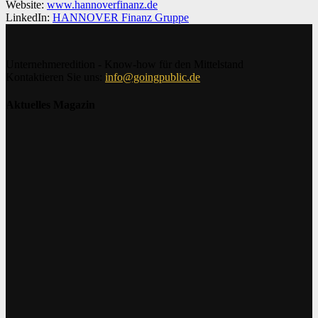
Website:
www.hannoverfinanz.de
LinkedIn:
HANNOVER Finanz Gruppe
Unternehmeredition - Know-how für den Mittelstand
Kontaktieren Sie uns:
info@goingpublic.de
Aktuelles Magazin