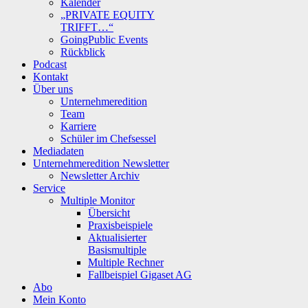
Kalender
„PRIVATE EQUITY
TRIFFT…“
GoingPublic Events
Rückblick
Podcast
Kontakt
Über uns
Unternehmeredition
Team
Karriere
Schüler im Chefsessel
Mediadaten
Unternehmeredition Newsletter
Newsletter Archiv
Service
Multiple Monitor
Übersicht
Praxisbeispiele
Aktualisierter
Basismultiple
Multiple Rechner
Fallbeispiel Gigaset AG
Abo
Mein Konto