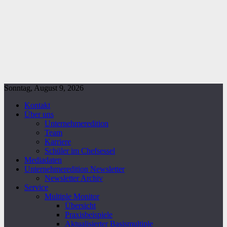
Sonntag, August 9, 2026
Kontakt
Über uns
Unternehmeredition
Team
Karriere
Schüler im Chefsessel
Mediadaten
Unternehmeredition Newsletter
Newsletter Archiv
Service
Multiple Monitor
Übersicht
Praxisbeispiele
Aktualisierter Basismultiple