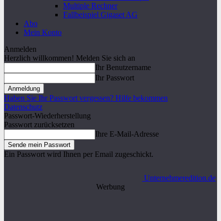
Multiple Rechner
Fallbeispiel Gigaset AG
Abo
Mein Konto
Anmelden
Herzlich willkommen! Melden Sie sich an
Ihr Benutzername
Ihr Passwort
Haben Sie Ihr Passwort vergessen? Hilfe bekommen
Datenschutz
Passwort-Wiederherstellung
Passwort zurücksetzen
Ihre E-Mail-Adresse
Ein Passwort wird Ihnen per Email zugeschickt.
Unternehmeredition.de
Werbung