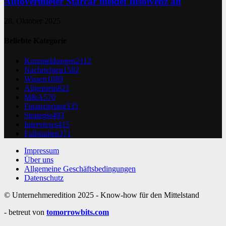
Autovermieter Starcar meldet Insolvenz an
28. Oktober 2025
Beliebte Kategorie
Kurzmeldungen
2112
Nachrichten
1582
Wissen
1089
Allgemein
821
M&A
570
Finanzierung
535
Strategie
493
Interviews
415
Fallstudien
371
Impressum
Über uns
Allgemeine Geschäftsbedingungen
Datenschutz
© Unternehmeredition 2025 - Know-how für den Mittelstand
- betreut von
tomorrowbits.com