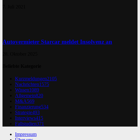
7. Juli 2021
Autovermieter Starcar meldet Insolvenz an
28. Oktober 2025
Beliebte Kategorie
Kurzmeldungen
2105
Nachrichten
1575
Wissen
1089
Allgemein
820
M&A
569
Finanzierung
534
Strategie
493
Interviews
415
Fallstudien
371
Impressum
Über uns