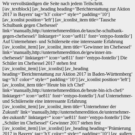
Wir vervollständigen die Seite nach jedem Teilschritt.
[/av_textblock] [av_heading heading=’Berichterstattung zur Aktion
2017 in Bayern‘ tag=’h3′ color=“ style=“ padding=’10‘]
[av_iconlist position=’left‘] [av_iconlist_item title=’Tausche
Schulbank gegen Chefsessel‘
link=’manually,http://unternehmeredition.de/tausche-schulbank-
gegen-chefsessel/‘ linktarget=“ icon=’ue811′ font=’entypo-fontello‘]
Auf Unternehmer- und Schülerseite eine interessante Erfahrung
[/av_iconlist_item] [av_iconlist_item title=’Gewinner im Chefsessel‘
link=’manually,http://unternehmeredition.de/gewinner-im-
chefsessel/‘ linktarget=“ icon=’ue811′ font=’entypo-fontello‘] Die
Schüler im Chefsessel 2017 stehen fest
[/av_iconlist_item] [/av_iconlist] [av_heading
heading=’Berichterstattung zur Aktion 2017 in Baden-Württemberg‘
tag=’h3′ color=“ style=“ padding=’10‘] [av_iconlist position=’left‘]
[av_iconlist_item title=’Heute bin ich Chef‘
link=’manually,http://unternehmeredition.de/heute-bin-ich-chef/‘
linktarget=“ icon=’ue811′ font=’entypo-fontello‘] Auf Unternehmer-
und Schülerseite eine interessante Erfahrung
[/av_iconlist_item] [av_iconlist_item title=’Unternehmer der
Zukunft‘ link=’manually,http://unternehmeredition.de/unternehmer-
der-zukunft/‘ linktarget=“ icon=’ue811′ font=’entypo-fontello‘] Die
„Schüler im Chefsessel“ Gewinner 2017 stehen fest
[/av_iconlist_item] [/av_iconlist] [av_heading heading=’Prämierung
2017 in Bayern‘ tag=’h3′ color=“ style=“ padding=’10‘] [av_gallery