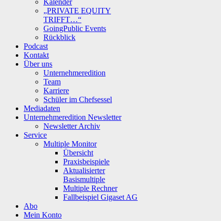
Kalender
„PRIVATE EQUITY
TRIFFT…“
GoingPublic Events
Rückblick
Podcast
Kontakt
Über uns
Unternehmeredition
Team
Karriere
Schüler im Chefsessel
Mediadaten
Unternehmeredition Newsletter
Newsletter Archiv
Service
Multiple Monitor
Übersicht
Praxisbeispiele
Aktualisierter
Basismultiple
Multiple Rechner
Fallbeispiel Gigaset AG
Abo
Mein Konto