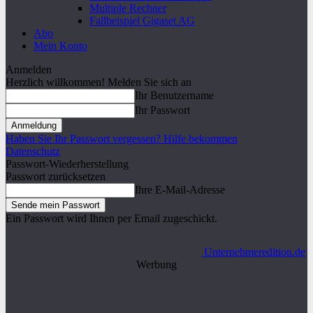
Multiple Rechner
Fallbeispiel Gigaset AG
Abo
Mein Konto
Anmelden
Herzlich willkommen! Melden Sie sich an
Ihr Benutzername
Ihr Passwort
Haben Sie Ihr Passwort vergessen? Hilfe bekommen
Datenschutz
Passwort-Wiederherstellung
Passwort zurücksetzen
Ihre E-Mail-Adresse
Ein Passwort wird Ihnen per Email zugeschickt.
Unternehmeredition.de
Werbung