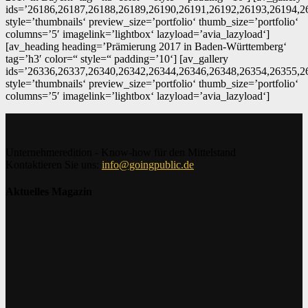
ids=’26186,26187,26188,26189,26190,26191,26192,26193,26194,2
style=’thumbnails‘ preview_size=’portfolio‘ thumb_size=’portfolio‘
columns=’5′ imagelink=’lightbox‘ lazyload=’avia_lazyload‘]
[av_heading heading=’Prämierung 2017 in Baden-Württemberg‘
tag=’h3′ color=“ style=“ padding=’10‘] [av_gallery
ids=’26336,26337,26340,26342,26344,26346,26348,26354,26355,2
style=’thumbnails‘ preview_size=’portfolio‘ thumb_size=’portfolio‘
columns=’5′ imagelink=’lightbox‘ lazyload=’avia_lazyload‘]
Unternehmeredition - Know-how für den Mittelstand
Kontaktieren Sie uns:
info@goingpublic.de
Aktuelles Magazin