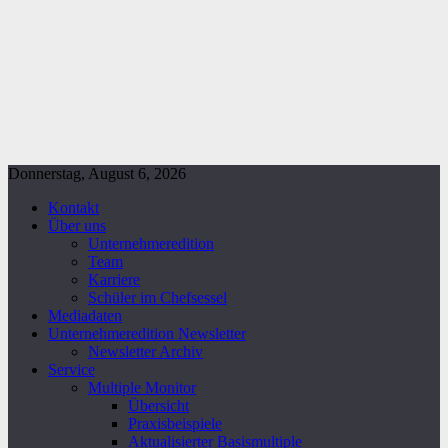
Donnerstag, August 6, 2026
Kontakt
Über uns
Unternehmeredition
Team
Karriere
Schüler im Chefsessel
Mediadaten
Unternehmeredition Newsletter
Newsletter Archiv
Service
Multiple Monitor
Übersicht
Praxisbeispiele
Aktualisierter Basismultiple