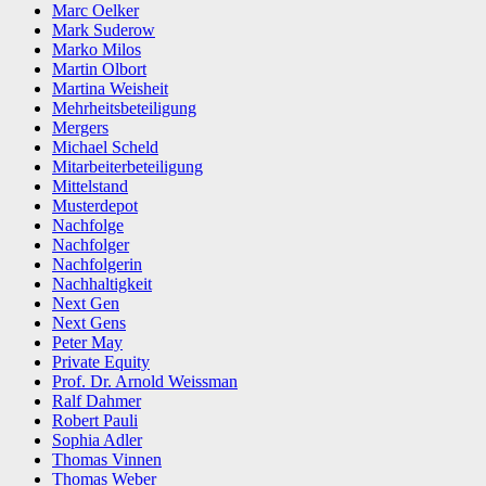
Marc Oelker
Mark Suderow
Marko Milos
Martin Olbort
Martina Weisheit
Mehrheitsbeteiligung
Mergers
Michael Scheld
Mitarbeiterbeteiligung
Mittelstand
Musterdepot
Nachfolge
Nachfolger
Nachfolgerin
Nachhaltigkeit
Next Gen
Next Gens
Peter May
Private Equity
Prof. Dr. Arnold Weissman
Ralf Dahmer
Robert Pauli
Sophia Adler
Thomas Vinnen
Thomas Weber