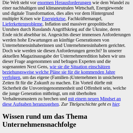
Die Welt steht vor
enormen Herausforderungen
wie dem Wandel zu
einer nachhaltigen und klimaneutralen Wirtschaft, Energiewende
und digitale Transformation, dies alles vor dem Hintergrund
multipler Krisen wie
Energiekrise
, Fachkräftemangel,
Lieferkettenprobleme
, Inflation und massiver geopolitischer
Unruhen durch Russlands Angriffskrieg auf die Ukraine, deren
Ende nicht absehbar ist. Angesichts dieser immensen Anforderungen
werden hohe Erwartungen an künftige Generationen von
Unternehmensinhaberinnen und Unternehmensinhabern gerichtet.
Doch wie werden sie diesen Anforderungen gerecht? In unserer
aktuellen Magazinausgabe der Unternehmeredition haben wir uns
dieser Frage angenommen und befragen Experten und die
sogenannten Next Gens,
wie sie die Situation einschätzen
beziehungsweise welche Pläne sie für die kommenden Jahre
verfolgen
, um das eigene (Familien-)Unternehmen in unsicheren
Zeiten fit für die Zukunft zu machen. Ein Vorteil dürfte mit
Sicherheit die Unvoreingenommenheit und Offenheit sein, welche
die junge Generation mitbringt, um mit überholten
Verhaltensmustern zu brechen und
mit einem neuen Mindset an
diese Aufgaben heranzugehen
.
Zur Titelgeschichte geht es
hier
.
Wissen rund um das Thema
Unternehmensnachfolge