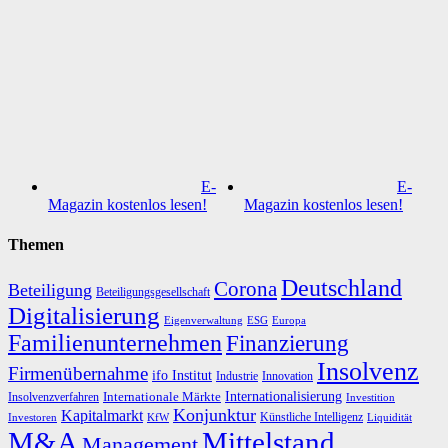
E-
E-
Magazin kostenlos lesen!
Magazin kostenlos lesen!
Themen
Deutschland
Corona
Beteiligung
Beteiligungsgesellschaft
Digitalisierung
Eigenverwaltung
ESG
Europa
Familienunternehmen
Finanzierung
Insolvenz
Firmenübernahme
ifo Institut
Innovation
Industrie
Internationalisierung
Internationale Märkte
Insolvenzverfahren
Investition
Konjunktur
Kapitalmarkt
Künstliche Intelligenz
Investoren
KfW
Liquidität
M&A
Mittelstand
Management