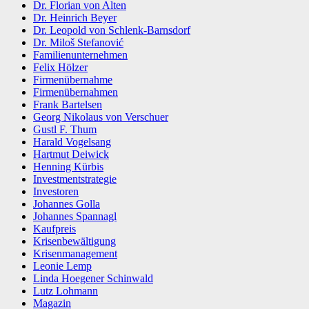
Dr. Florian von Alten
Dr. Heinrich Beyer
Dr. Leopold von Schlenk-Barnsdorf
Dr. Miloš Stefanović
Familienunternehmen
Felix Hölzer
Firmenübernahme
Firmenübernahmen
Frank Bartelsen
Georg Nikolaus von Verschuer
Gustl F. Thum
Harald Vogelsang
Hartmut Deiwick
Henning Kürbis
Investmentstrategie
Investoren
Johannes Golla
Johannes Spannagl
Kaufpreis
Krisenbewältigung
Krisenmanagement
Leonie Lemp
Linda Hoegener Schinwald
Lutz Lohmann
Magazin