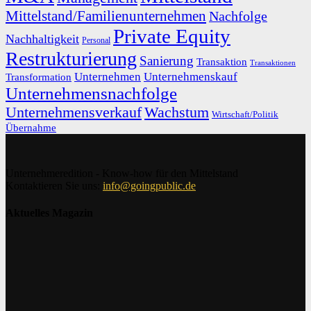
Mittelstand/Familienunternehmen
Nachfolge
Private Equity
Nachhaltigkeit
Personal
Restrukturierung
Sanierung
Transaktion
Transaktionen
Unternehmen
Unternehmenskauf
Transformation
Unternehmensnachfolge
Unternehmensverkauf
Wachstum
Wirtschaft/Politik
Übernahme
Unternehmeredition - Know-how für den Mittelstand
Kontaktieren Sie uns:
info@goingpublic.de
Aktuelles Magazin