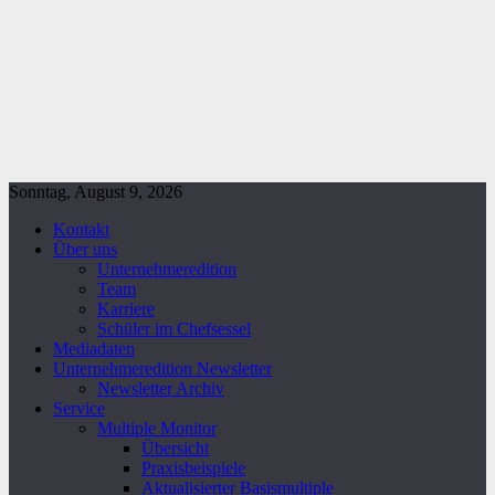
Sonntag, August 9, 2026
Kontakt
Über uns
Unternehmeredition
Team
Karriere
Schüler im Chefsessel
Mediadaten
Unternehmeredition Newsletter
Newsletter Archiv
Service
Multiple Monitor
Übersicht
Praxisbeispiele
Aktualisierter Basismultiple