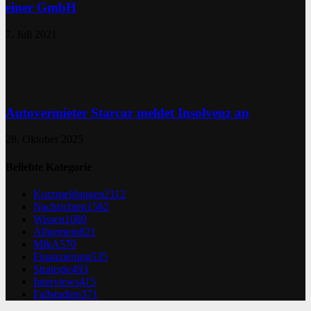
einer GmbH
7. Juli 2021
Autovermieter Starcar meldet Insolvenz an
28. Oktober 2025
Beliebte Kategorie
Kurzmeldungen
2112
Nachrichten
1582
Wissen
1089
Allgemein
821
M&A
570
Finanzierung
535
Strategie
493
Interviews
415
Fallstudien
371