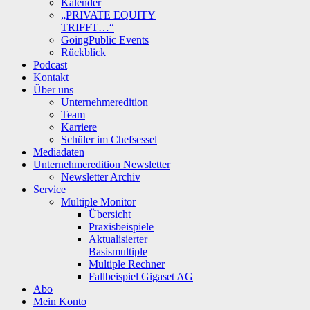
Kalender
„PRIVATE EQUITY
TRIFFT…“
GoingPublic Events
Rückblick
Podcast
Kontakt
Über uns
Unternehmeredition
Team
Karriere
Schüler im Chefsessel
Mediadaten
Unternehmeredition Newsletter
Newsletter Archiv
Service
Multiple Monitor
Übersicht
Praxisbeispiele
Aktualisierter
Basismultiple
Multiple Rechner
Fallbeispiel Gigaset AG
Abo
Mein Konto