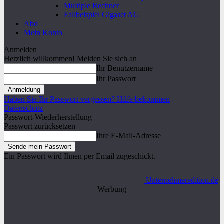
Multiple Rechner
Fallbeispiel Gigaset AG
Abo
Mein Konto
Anmelden
Herzlich willkommen! Melden Sie sich an
Ihr Benutzername
Ihr Passwort
Haben Sie Ihr Passwort vergessen? Hilfe bekommen
Datenschutz
Passwort-Wiederherstellung
Passwort zurücksetzen
Ihre E-Mail-Adresse
Ein Passwort wird Ihnen per Email zugeschickt.
Unternehmeredition.de
Werbung