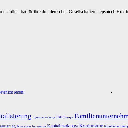
 und -folien, hat für ihre drei deutschen Gesellschaften – epsotech 
tenlos lesen!
talisierung
Familienunterneh
Eigenverwaltung
ESG
Europa
Konjunktur
Kapitalmarkt
alisierung
Künstliche Intell
Investoren
KfW
Investition