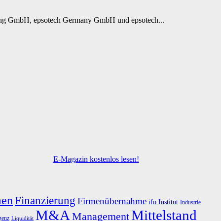
Holding GmbH, epsotech Germany GmbH und epsotech...
E-Magazin kostenlos lesen!
men
Finanzierung
Firmenübernahme
ifo Institut
Industrie
M&A
Mittelstand
Management
igenz
Liquidität