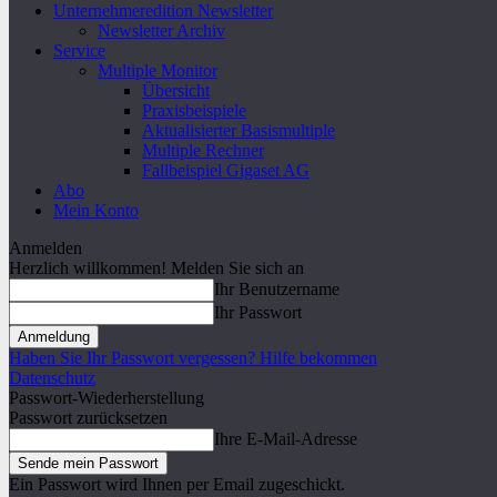
Unternehmeredition Newsletter
Newsletter Archiv
Service
Multiple Monitor
Übersicht
Praxisbeispiele
Aktualisierter Basismultiple
Multiple Rechner
Fallbeispiel Gigaset AG
Abo
Mein Konto
Anmelden
Herzlich willkommen! Melden Sie sich an
Ihr Benutzername
Ihr Passwort
Haben Sie Ihr Passwort vergessen? Hilfe bekommen
Datenschutz
Passwort-Wiederherstellung
Passwort zurücksetzen
Ihre E-Mail-Adresse
Ein Passwort wird Ihnen per Email zugeschickt.