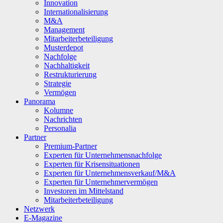
Innovation
Internationalisierung
M&A
Management
Mitarbeiterbeteiligung
Musterdepot
Nachfolge
Nachhaltigkeit
Restrukturierung
Strategie
Vermögen
Panorama
Kolumne
Nachrichten
Personalia
Partner
Premium-Partner
Experten für Unternehmensnachfolge
Experten für Krisensituationen
Experten für Unternehmensverkauf/M&A
Experten für Unternehmervermögen
Investoren im Mittelstand
Mitarbeiterbeteiligung
Netzwerk
E-Magazine