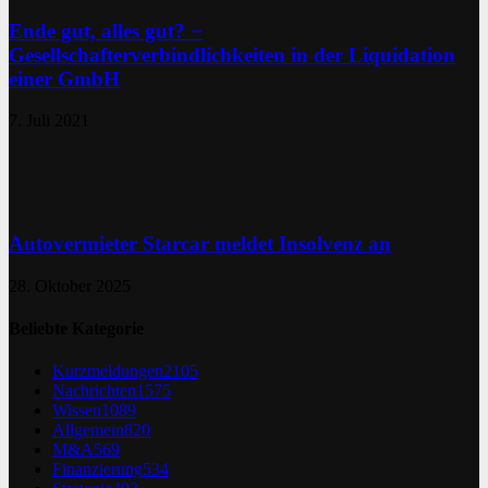
Ende gut, alles gut? −
Gesellschafterverbindlichkeiten in der Liquidation
einer GmbH
7. Juli 2021
Autovermieter Starcar meldet Insolvenz an
28. Oktober 2025
Beliebte Kategorie
Kurzmeldungen
2105
Nachrichten
1575
Wissen
1089
Allgemein
820
M&A
569
Finanzierung
534