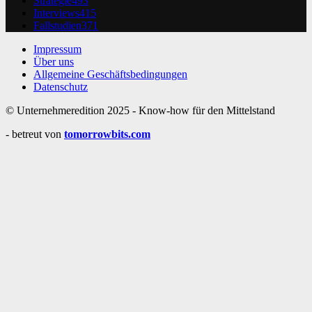
Strategie
493
Interviews
415
Fallstudien
371
Impressum
Über uns
Allgemeine Geschäftsbedingungen
Datenschutz
© Unternehmeredition 2025 - Know-how für den Mittelstand
- betreut von
tomorrowbits.com