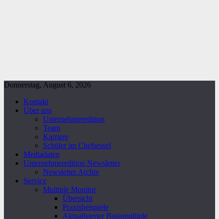
Donnerstag, August 6, 2026
Kontakt
Über uns
Unternehmeredition
Team
Karriere
Schüler im Chefsessel
Mediadaten
Unternehmeredition Newsletter
Newsletter Archiv
Service
Multiple Monitor
Übersicht
Praxisbeispiele
Aktualisierter Basismultiple