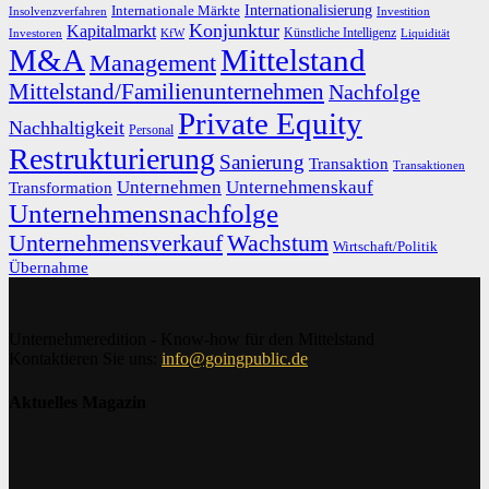
Internationalisierung
Internationale Märkte
Insolvenzverfahren
Investition
Konjunktur
Kapitalmarkt
Künstliche Intelligenz
Investoren
KfW
Liquidität
M&A
Mittelstand
Management
Mittelstand/Familienunternehmen
Nachfolge
Private Equity
Nachhaltigkeit
Personal
Restrukturierung
Sanierung
Transaktion
Transaktionen
Unternehmen
Unternehmenskauf
Transformation
Unternehmensnachfolge
Unternehmensverkauf
Wachstum
Wirtschaft/Politik
Übernahme
Unternehmeredition - Know-how für den Mittelstand
Kontaktieren Sie uns:
info@goingpublic.de
Aktuelles Magazin