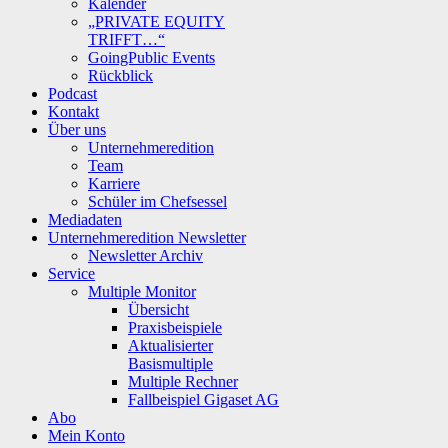
Kalender
„PRIVATE EQUITY
TRIFFT…“
GoingPublic Events
Rückblick
Podcast
Kontakt
Über uns
Unternehmeredition
Team
Karriere
Schüler im Chefsessel
Mediadaten
Unternehmeredition Newsletter
Newsletter Archiv
Service
Multiple Monitor
Übersicht
Praxisbeispiele
Aktualisierter
Basismultiple
Multiple Rechner
Fallbeispiel Gigaset AG
Abo
Mein Konto