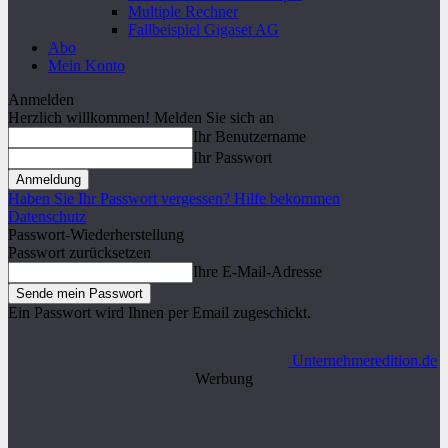
Multiple Rechner
Fallbeispiel Gigaset AG
Abo
Mein Konto
Anmelden
Herzlich willkommen! Melden Sie sich an
Ihr Benutzername
Ihr Passwort
Haben Sie Ihr Passwort vergessen? Hilfe bekommen
Datenschutz
Passwort-Wiederherstellung
Passwort zurücksetzen
Ihre E-Mail-Adresse
Ein Passwort wird Ihnen per Email zugeschickt.
Unternehmeredition.de
Werbung